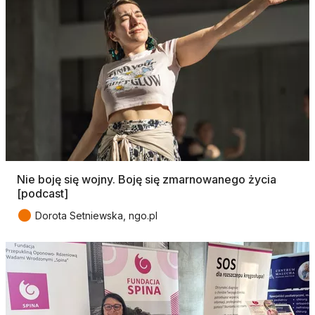
Nie boję się wojny. Boję się zmarnowanego życia
[podcast]
●
Dorota Setniewska, ngo.pl