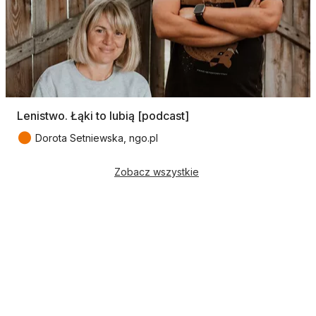
Lenistwo. Łąki to lubią [podcast]
●
Dorota Setniewska, ngo.pl
Zobacz wszystkie