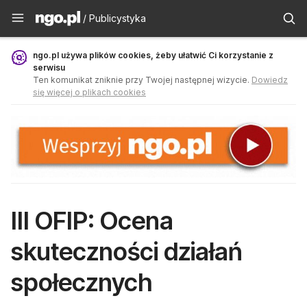
Publicystyka - ngo.pl
/ Publicystyka
ngo.pl używa plików cookies, żeby ułatwić Ci korzystanie z
serwisu
Ten komunikat zniknie przy Twojej następnej wizycie.
Dowiedz
się więcej o plikach cookies
III OFIP: Ocena
skuteczności działań
społecznych