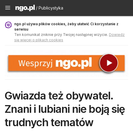
Publicystyka - ngo.pl
/ Publicystyka
ngo.pl używa plików cookies, żeby ułatwić Ci korzystanie z
serwisu
Ten komunikat zniknie przy Twojej następnej wizycie.
Dowiedz
się więcej o plikach cookies
Gwiazda też obywatel.
Znani i lubiani nie boją się
trudnych tematów