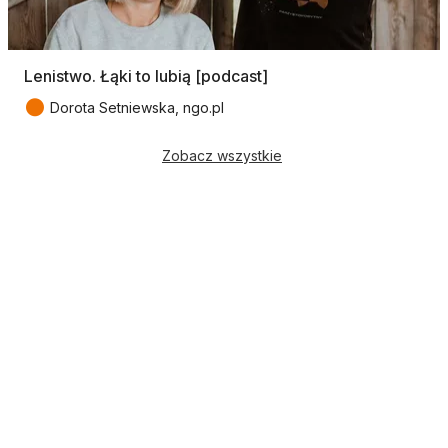
Lenistwo. Łąki to lubią [podcast]
●
Dorota Setniewska, ngo.pl
Zobacz wszystkie