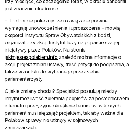
trzy miesiące, co szczególnie teraz, w okresie pandemii
jest znacznie utrudnione.
– To dobitnie pokazuje, że rozwiązania prawne
wymagają unowocześnienia i uproszczenia – mówią
eksperci Instytutu Spraw Obywatelskich z Łodzi,
organizatorzy akcji. Instytut liczy na poparcie swojej
inicjatywy przez Polaków. Na stronie
otwiera się w nowej karcie
jakimjestespolakiem.info
znaleźć można informacje o
akcji, projekt zmian ustawy, treść petycji do podpisania, a
także wzór listu do wybranego przez siebie
parlamentarzysty.
O jakie zmiany chodzi? Specjaliści postulują między
innymi możliwość zbierania podpisów za pośrednictwem
internetu i precyzyjne określenie terminów, w których
parlament musi się zająć projektem, tak aby ważne dla
Polaków sprawy nie utknęły w sejmowych
zamrażarkach.