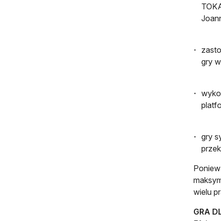
TOKAR
Joann
zasto
gry w
wykor
platf
gry s
przek
Poniewa
maksyma
wielu p
GRA D