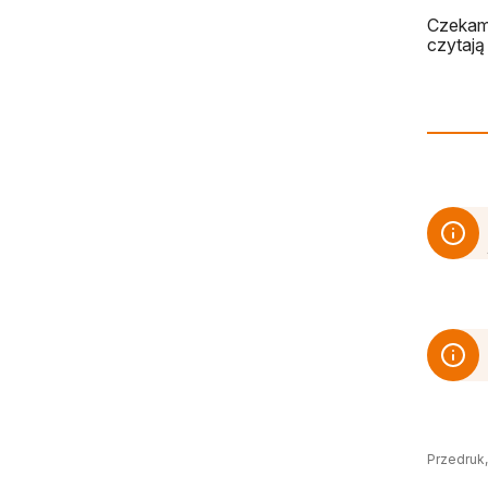
Czekamy
czytają 
Przedruk,