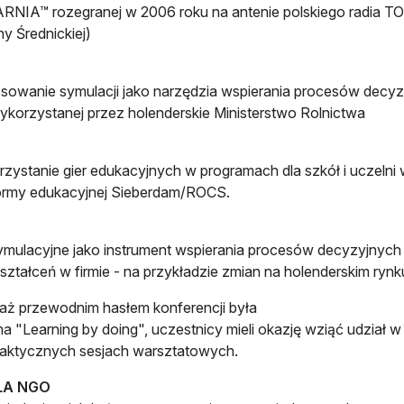
NIA™ rozegranej w 2006 roku na antenie polskiego radia TOK
y Średnickiej)
sowanie symulacji jako narzędzia wspierania procesów decy
ykorzystanej przez holenderskie Ministerstwo Rolnictwa
zystanie gier edukacyjnych w programach dla szkół i uczelni 
ormy edukacyjnej Sieberdam/ROCS.
ymulacyjne jako instrument wspierania procesów decyzyjnych
ształceń w firmie - na przykładzie zmian na holenderskim ryn
ż przewodnim hasłem konferencji była
 "Learning by doing", uczestnicy mieli okazję wziąć udział w
raktycznych sesjach warsztatowych.
LA NGO