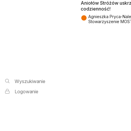
Aniołów Stróżów uskr
codzienność!
●
Agnieszka Pryca-Nal
Stowarzyszenie MOS
Wyszukiwarka i logowanie
Wyszukiwanie
Logowanie