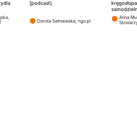
zydla
[podcast]
kręgosłupa
samodziel
●
epka,
Anna Mu
●
Dorota Setniewska, ngo.pl
T
Stowarz