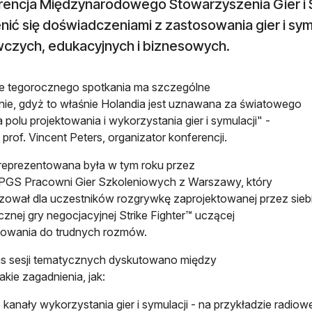
rencja Międzynarodowego Stowarzyszenia Gier i S
ić się doświadczeniami z zastosowania gier i sym
czych, edukacyjnych i biznesowych.
e tegorocznego spotkania ma szczególne
ie, gdyż to właśnie Holandia jest uznawana za światowego
a polu projektowania i wykorzystania gier i symulacji" -
 prof. Vincent Peters, organizator konferencji.
reprezentowana była w tym roku przez
PGS Pracowni Gier Szkoleniowych z Warszawy, który
zował dla uczestników rozgrywkę zaprojektowanej przez sieb
icznej gry negocjacyjnej Strike Fighter™ uczącej
towania do trudnych rozmów.
s sesji tematycznych dyskutowano między
akie zagadnienia, jak:
kanały wykorzystania gier i symulacji - na przykładzie radiowe