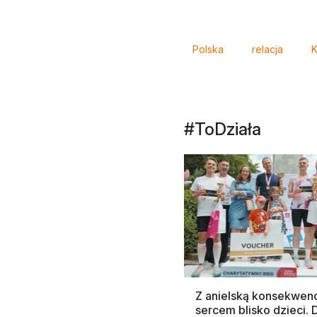
Tagi
Polska
relacja
K
#ToDziała
Z anielską konsekwenc
sercem blisko dzieci.