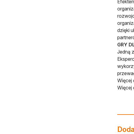
Efektem
organiza
rozwojo
organiz
dzięki 
partner
GRY D
Jedną z
Eksperc
wykorz
przewag
Więcej
Więcej 
Dodaj