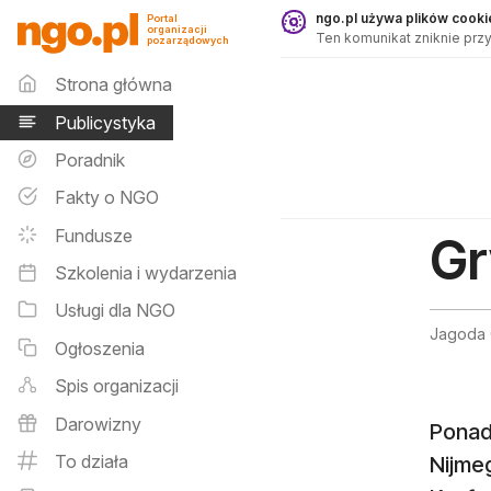
Publicystyka - ngo.pl
ngo.pl używa plików cookie
Portal
organizacji
Ten komunikat zniknie przy
pozarządowych
Menu główne
Strona główna
Publicystyka
Poradnik
Fakty o NGO
Fundusze
Gr
Szkolenia i wydarzenia
Usługi dla NGO
Jagoda 
Ogłoszenia
Spis organizacji
Darowizny
Ponad 
To działa
Nijmeg