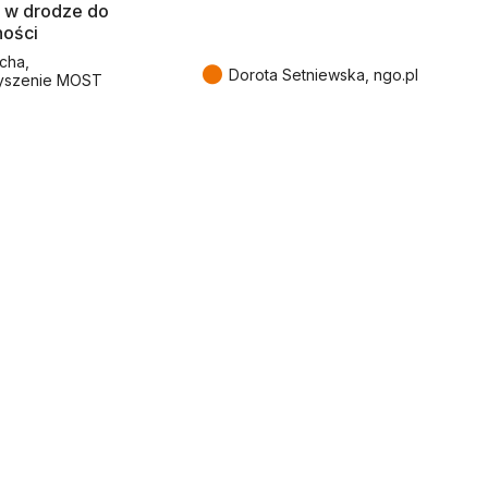
 w drodze do
ności
cha,
●
Dorota Setniewska, ngo.pl
yszenie MOST