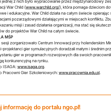
 jednej z nich było wypracowanie przez międzynarodowy zes
cji War Child (
www.warchild.org/
), która pomaga dzieciom d
we i edukacyjne. War Child działa na całym świecie opierając 
acjami pozarządowymi działającymi w miejscach konfliktu. 
ukazaniu misji i zasad działania organizacji, ma stać się sku
ów do projektów War Child na całym świecie.
LA MŚP
 sesji zorganizowało Centrum Innowacji przy holenderskim Min
i-projektanci gier symulacyjnych doradzali małym i średnim prz
ystaniu gier w programach rozwojowych dla swoich pracown
ę konkurencyjną na rynku.
 o ISAGA:
www.isaga.org
.
o Pracowni Gier Szkoleniowych:
www.pracownia.edu.pl
.
 informację do portalu ngo.pl!