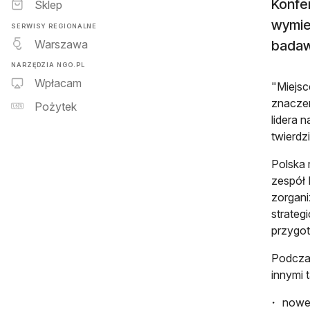
Konfe
Sklep
wymien
SERWISY REGIONALNE
Warszawa
badaw
NARZĘDZIA NGO.PL
Wpłacam
"Miejsc
znaczen
Pożytek
lidera n
twierdzi
Polska 
zespół 
zorgani
strateg
przygo
Podcza
innymi t
nowe 