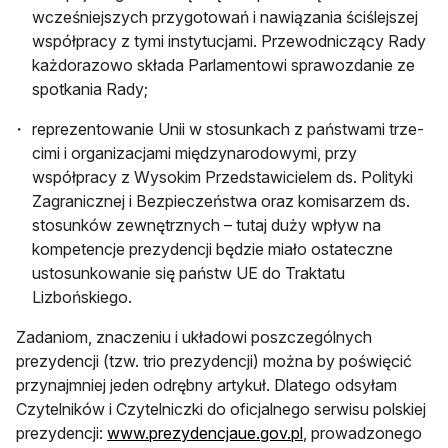
wcześniejszych przygotowań i nawiązania ściślejszej
współpracy z tymi instytucjami. Przewodniczący Rady
każdorazowo składa Parlamentowi sprawozdanie ze
spotkania Rady;
reprezentowanie Unii w stosunkach z państwami trze­
cimi i organizacjami międzynarodowymi, przy
współpracy z Wysokim Przedstawicielem ds. Polityki
Zagranicznej i Bezpieczeństwa oraz komisarzem ds.
stosunków zewnętrznych – tutaj duży wpływ na
kompetencje prezydencji będzie miało ostateczne
ustosunkowanie się państw UE do Traktatu
Lizbońskiego.
Zadaniom, znaczeniu i układowi poszczególnych
prezydencji (tzw. trio prezydencji) można by poświęcić
przynajmniej jeden odrębny artykuł. Dlatego odsyłam
Czytelników i Czytelniczki do oficjalnego serwisu polskiej
prezydencji:
www.prezydencjaue.gov.pl
, prowadzonego