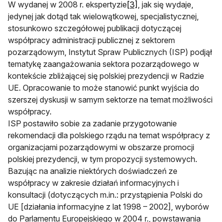
W wydanej w 2008 r. ekspertyzie
[3]
, jak się wydaje,
jedynej jak dotąd tak wielowątkowej, specjalistycznej,
stosunkowo szczegółowej publikacji dotyczącej
współpracy administracji publicznej z sektorem
pozarządowym, Instytut Spraw Pub­licznych (ISP) podjął
tematykę zaangażowania sektora pozarządowego w
kontekście zbliżającej się polskiej prezydencji w Radzie
UE. Opracowanie to może stanowić punkt wyjścia do
szerszej dyskusji w samym sektorze na temat możliwości
współpracy.
ISP postawiło sobie za zadanie przygotowanie
rekomendacji dla polskiego rządu na temat współpracy z
organizacjami po­zarządowymi w obszarze promocji
polskiej prezydencji, w tym propozycji systemowych.
Bazując na analizie niektórych doświadczeń ze
współpracy w zakresie działań informacyjnych i
konsultacji (dotyczących m.in.: przystąpienia Polski do
UE [działania informacyjne z lat 1998 – 2002], wyborów
do Parlamentu Europejskiego w 2004 r., powstawania