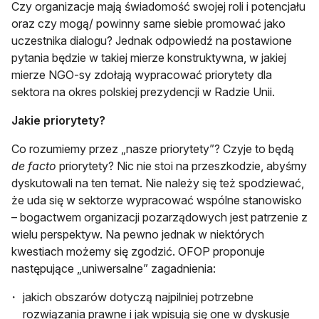
Czy organizacje mają świadomość swojej roli i potencjału
oraz czy mogą/ powinny same siebie promować jako
uczestnika dialogu? Jednak odpowiedź na postawione
pytania będzie w takiej mierze konstruktywna, w jakiej
mierze NGO-sy zdołają wypracować priorytety dla
sektora na okres polskiej prezydencji w Radzie Unii.
Jakie priorytety?
Co rozumiemy przez „nasze priorytety”? Czyje to będą
de facto
priorytety? Nic nie stoi na przeszkodzie, abyśmy
dyskutowali na ten temat. Nie należy się też spodziewać,
że uda się w sektorze wypracować wspólne stanowisko
– bogactwem organizacji pozarządowych jest patrzenie z
wielu perspektyw. Na pewno jednak w niektórych
kwestiach możemy się zgodzić. OFOP proponuje
następujące „uniwersalne” zagadnienia:
jakich obszarów dotyczą najpilniej potrzebne
rozwiązania prawne i jak wpisują się one w dyskusje