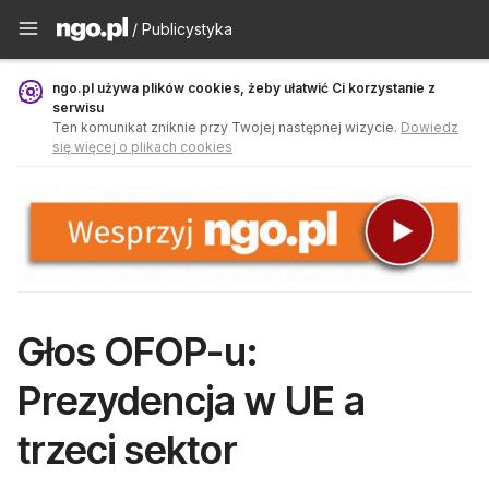
Publicystyka - ngo.pl
/ Publicystyka
ngo.pl używa plików cookies, żeby ułatwić Ci korzystanie z
serwisu
Ten komunikat zniknie przy Twojej następnej wizycie.
Dowiedz
się więcej o plikach cookies
Głos OFOP-u:
Prezydencja w UE a
trzeci sektor