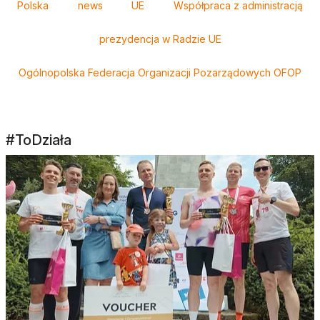
Polska
news
UE
Współpraca z administracją
prezydencja w Radzie UE
Ogólnopolska Federacja Organizacji Pozarządowych OFOP
#ToDziała