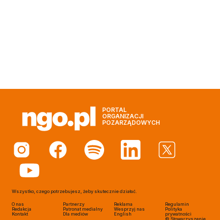
PORTAL
ORGANIZACJI
POZARZĄDOWYCH
Wszystko, czego potrzebujesz, żeby skutecznie działać.
O nas
Partnerzy
Reklama
Regulamin
Redakcja
Patronat medialny
Wesprzyj nas
Polityka
Kontakt
Dla mediów
English
prywatności
© Stowarzyszenie