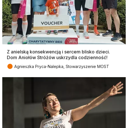
Z anielską konsekwencją i sercem blisko dzieci.
Dom Aniołów Stróżów uskrzydla codzienność!
●
Agnieszka Pryca-Nalepka, Stowarzyszenie MOST