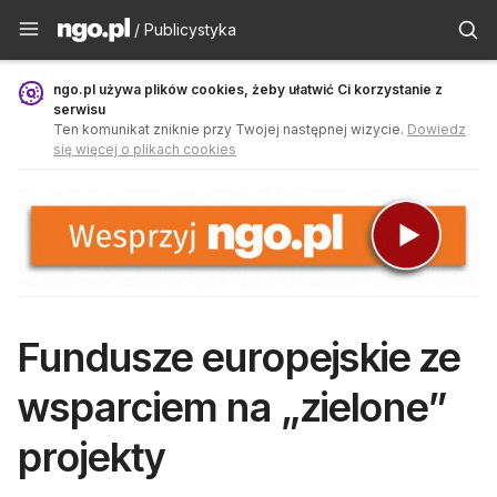
Publicystyka - ngo.pl
/ Publicystyka
ngo.pl używa plików cookies, żeby ułatwić Ci korzystanie z
serwisu
Ten komunikat zniknie przy Twojej następnej wizycie.
Dowiedz
się więcej o plikach cookies
Fundusze europejskie ze
wsparciem na „zielone”
projekty