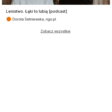
Lenistwo. Łąki to lubią [podcast]
●
Dorota Setniewska, ngo.pl
Zobacz wszystkie