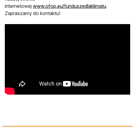
otwiera się w
internetowej
www.ofop.eu/funduszedlaklimatu
.
Zapraszamy do kontaktu!