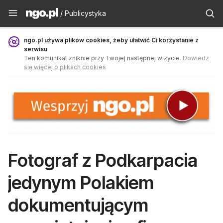
Publicystyka - ngo.pl
/ Publicystyka
ngo.pl używa plików cookies, żeby ułatwić Ci korzystanie z
serwisu
Ten komunikat zniknie przy Twojej następnej wizycie.
Dowiedz
się więcej o plikach cookies
Fotograf z Podkarpacia
jedynym Polakiem
dokumentującym