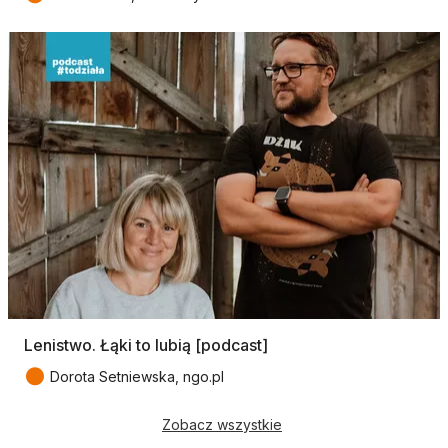
Lenistwo. Łąki to lubią [podcast]
●
Dorota Setniewska, ngo.pl
Zobacz wszystkie