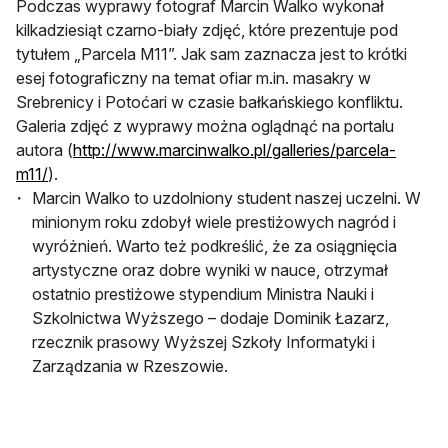
Podczas wyprawy fotograf Marcin Walko wykonał
kilkadziesiąt czarno-biały zdjęć, które prezentuje pod
tytułem „Parcela M11”. Jak sam zaznacza jest to krótki
esej fotograficzny na temat ofiar m.in. masakry w
Srebrenicy i Potoćari w czasie bałkańskiego konfliktu.
Galeria zdjęć z wyprawy można oglądnąć na portalu
autora (
http://www.marcinwalko.pl/galleries/parcela-
m11/
).
Marcin Walko to uzdolniony student naszej uczelni. W
minionym roku zdobył wiele prestiżowych nagród i
wyróżnień. Warto też podkreślić, że za osiągnięcia
artystyczne oraz dobre wyniki w nauce, otrzymał
ostatnio prestiżowe stypendium Ministra Nauki i
Szkolnictwa Wyższego – dodaje Dominik Łazarz,
rzecznik prasowy Wyższej Szkoły Informatyki i
Zarządzania w Rzeszowie.