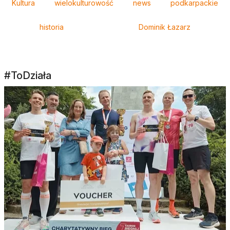
Kultura
wielokulturowość
news
podkarpackie
historia
Dominik Łazarz
#ToDziała