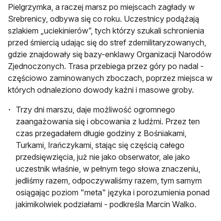
Pielgrzymka, a raczej marsz po miejscach zagłady w
Srebrenicy, odbywa się co roku. Uczestnicy podążają
szlakiem „uciekinierów”, tych którzy szukali schronienia
przed śmiercią udając się do stref zdemilitaryzowanych,
gdzie znajdowały się bazy-enklawy Organizacji Narodów
Zjednoczonych. Trasa przebiega przez góry po nadal -
częściowo zaminowanych zboczach, poprzez miejsca w
których odnaleziono dowody kaźni i masowe groby.
Trzy dni marszu, daje możliwość ogromnego
zaangażowania się i obcowania z ludźmi. Przez ten
czas przegadałem długie godziny z Bośniakami,
Turkami, Irańczykami, stając się częścią całego
przedsięwzięcia, już nie jako obserwator, ale jako
uczestnik właśnie, w pełnym tego słowa znaczeniu,
jedliśmy razem, odpoczywaliśmy razem, tym samym
osiągając poziom "meta" języka i porozumienia ponad
jakimikolwiek podziałami - podkreśla Marcin Walko.