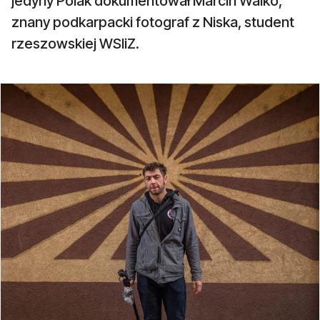
jedyny Polak dokumentował Marcin Walko,
znany podkarpacki fotograf z Niska, student
rzeszowskiej WSIiZ.