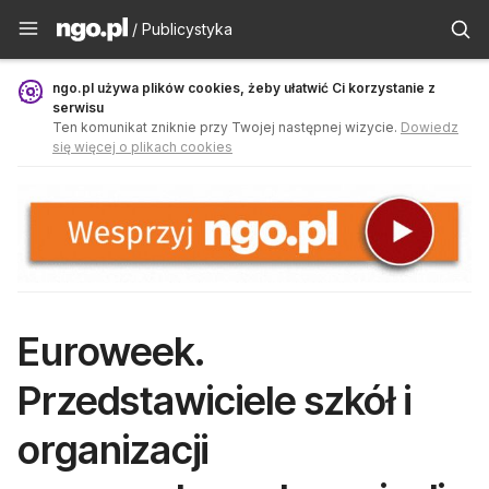
Publicystyka - ngo.pl
/ Publicystyka
ngo.pl używa plików cookies, żeby ułatwić Ci korzystanie z
serwisu
Ten komunikat zniknie przy Twojej następnej wizycie.
Dowiedz
się więcej o plikach cookies
Euroweek.
Przedstawiciele szkół i
organizacji