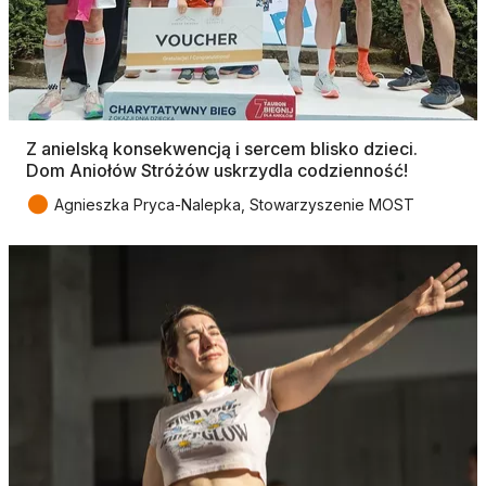
Z anielską konsekwencją i sercem blisko dzieci.
Dom Aniołów Stróżów uskrzydla codzienność!
●
Agnieszka Pryca-Nalepka, Stowarzyszenie MOST