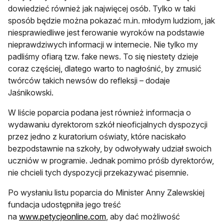
dowiedzieć również jak najwięcej osób. Tylko w taki
sposób będzie można pokazać m.in. młodym ludziom, jak
niesprawiedliwe jest ferowanie wyroków na podstawie
nieprawdziwych informacji w internecie. Nie tylko my
padliśmy ofiarą tzw. fake news. To się niestety dzieje
coraz częściej, dlatego warto to nagłośnić, by zmusić
twórców takich newsów do refleksji – dodaje
Jaśnikowski.
W liście poparcia podana jest również informacja o
wydawaniu dyrektorom szkół nieoficjalnych dyspozycji
przez jedno z kuratorium oświaty, które naciskało
bezpodstawnie na szkoły, by odwoływały udział swoich
uczniów w programie. Jednak pomimo próśb dyrektorów,
nie chcieli tych dyspozycji przekazywać pisemnie.
Po wysłaniu listu poparcia do Minister Anny Zalewskiej
fundacja udostępniła jego treść
otwiera się w nowej karcie
na
www.petycjeonline.com
, aby dać możliwość