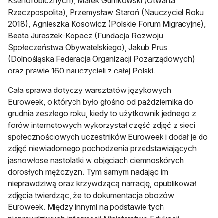
Ksenofobicznych), Marek Gumkowski (Otwarta
Rzeczpospolita), Przemysław Staroń (Nauczyciel Roku
2018), Agnieszka Kosowicz (Polskie Forum Migracyjne),
Beata Juraszek-Kopacz (Fundacja Rozwoju
Społeczeństwa Obywatelskiego), Jakub Prus
(Dolnośląska Federacja Organizacji Pozarządowych)
oraz prawie 160 nauczycieli z całej Polski.
Cała sprawa dotyczy warsztatów językowych
Euroweek, o których było głośno od października do
grudnia zeszłego roku, kiedy to użytkownik jednego z
forów internetowych wykorzystał część zdjęć z sieci
społecznościowych uczestników Euroweek i dodał je do
zdjęć niewiadomego pochodzenia przedstawiających
jasnowłose nastolatki w objęciach ciemnoskórych
dorosłych mężczyzn. Tym samym nadając im
nieprawdziwą oraz krzywdzącą narrację, opublikował
zdjęcia twierdząc, że to dokumentacja obozów
Euroweek. Między innymi na podstawie tych