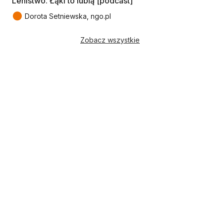
Lenistwo. Łąki to lubią [podcast]
●
Dorota Setniewska, ngo.pl
Zobacz wszystkie