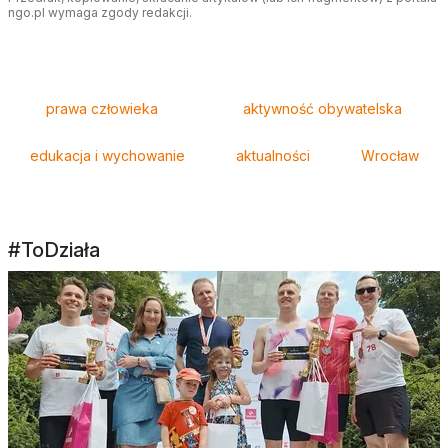
ngo.pl wymaga zgody redakcji.
Tagi
prawa człowieka
aktywność obywatelska
edukacja i wychowanie
aktualności
Wrocław
#ToDziała