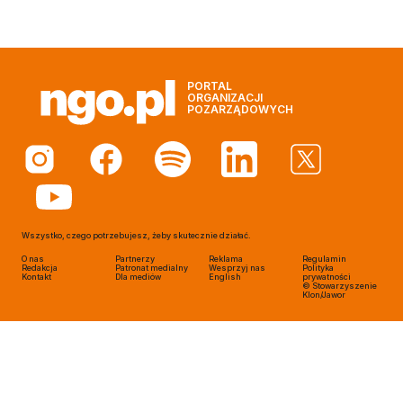
PORTAL
ORGANIZACJI
POZARZĄDOWYCH
Wszystko, czego potrzebujesz, żeby skutecznie działać.
O nas
Partnerzy
Reklama
Regulamin
Redakcja
Patronat medialny
Wesprzyj nas
Polityka
Kontakt
Dla mediów
English
prywatności
© Stowarzyszenie
Klon/Jawor