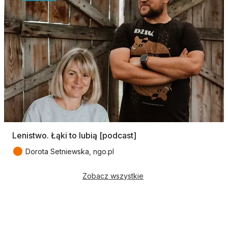
Lenistwo. Łąki to lubią [podcast]
●
Dorota Setniewska, ngo.pl
Zobacz wszystkie