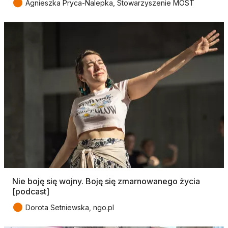
●
Agnieszka Pryca-Nalepka, Stowarzyszenie MOST
Nie boję się wojny. Boję się zmarnowanego życia
[podcast]
●
Dorota Setniewska, ngo.pl