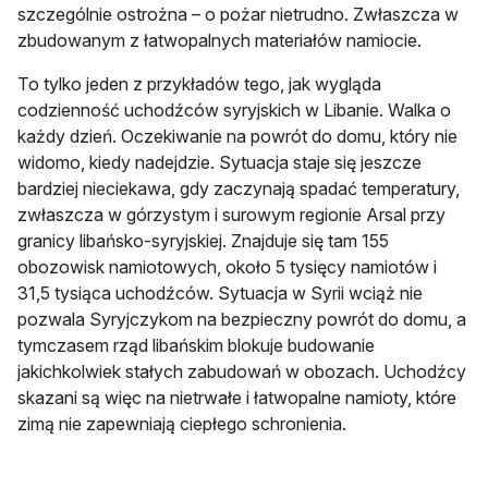
szczególnie ostrożna – o pożar nietrudno. Zwłaszcza w
zbudowanym z łatwopalnych materiałów namiocie.
To tylko jeden z przykładów tego, jak wygląda
codzienność uchodźców syryjskich w Libanie. Walka o
każdy dzień. Oczekiwanie na powrót do domu, który nie
widomo, kiedy nadejdzie. Sytuacja staje się jeszcze
bardziej nieciekawa, gdy zaczynają spadać temperatury,
zwłaszcza w górzystym i surowym regionie Arsal przy
granicy libańsko-syryjskiej. Znajduje się tam 155
obozowisk namiotowych, około 5 tysięcy namiotów i
31,5 tysiąca uchodźców. Sytuacja w Syrii wciąż nie
pozwala Syryjczykom na bezpieczny powrót do domu, a
tymczasem rząd libańskim blokuje budowanie
jakichkolwiek stałych zabudowań w obozach. Uchodźcy
skazani są więc na nietrwałe i łatwopalne namioty, które
zimą nie zapewniają ciepłego schronienia.