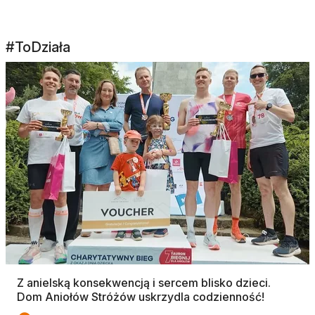
#ToDziała
Z anielską konsekwencją i sercem blisko dzieci.
Dom Aniołów Stróżów uskrzydla codzienność!