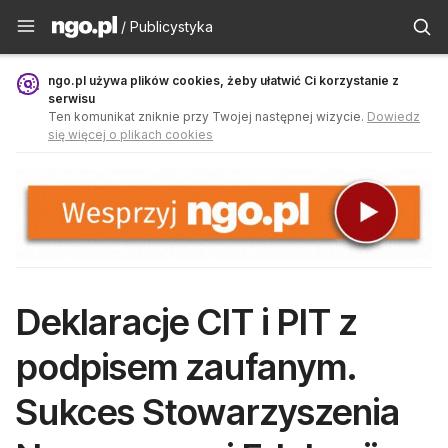
Publicystyka - ngo.pl
/ Publicystyka
ngo.pl używa plików cookies, żeby ułatwić Ci korzystanie z
serwisu
Ten komunikat zniknie przy Twojej następnej wizycie.
Dowiedz
się więcej o plikach cookies
Deklaracje CIT i PIT z
podpisem zaufanym.
Sukces Stowarzyszenia