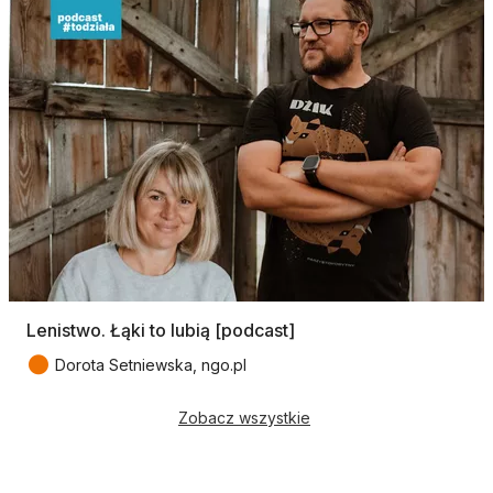
Lenistwo. Łąki to lubią [podcast]
●
Dorota Setniewska, ngo.pl
Zobacz wszystkie