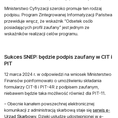
Ministerstwo Cyfryzacji szeroko promuje ten rodzaj
podpisu. Program Zintegrowanej Informatyzacji Państwa
przewiduje wręcz, że wskaźnik “Odsetek osób
posiadających profil zaufany” jest jednym ze
wskaźników realizacji celów programu.
Sukces SNEP: będzie podpis zaufany w CIT i
PIT
12 marca 2024 r. w odpowiedzi na wniosek Ministerstwo
Finansów poinformowało o umożliwieniu składania
formularzy CIT-8 i PIT-4R z podpisem zaufanym,
niebawem będzie taka możliwość również dla PIT-11.
– Obecnie kanałem powszechnej elektronicznej
komunikacji z administracją skarbową staje się
serwis e-
otwiera się w nowej karcie
Urząd Skarbowy
. Dzięki usłudze udostępnionej w e-