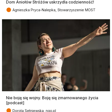
Dom Aniołów Stróżów uskrzydla codzienność!
●
Agnieszka Pryca-Nalepka, Stowarzyszenie MOST
Nie boję się wojny. Boję się zmarnowanego życia
[podcast]
●
Dorota Setniewska, ngo.pl