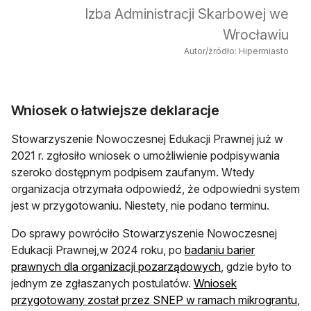
Izba Administracji Skarbowej we
Wrocławiu
Autor/źródło: Hipermiasto
Wniosek o łatwiejsze deklaracje
Stowarzyszenie Nowoczesnej Edukacji Prawnej już w
2021 r. zgłosiło wniosek o umożliwienie podpisywania
szeroko dostępnym podpisem zaufanym. Wtedy
organizacja otrzymała odpowiedź, że odpowiedni system
jest w przygotowaniu. Niestety, nie podano terminu.
Do sprawy powróciło Stowarzyszenie Nowoczesnej
Edukacji Prawnej,w 2024 roku, po
badaniu barier
otwiera się w now
prawnych dla organizacji pozarządowych
, gdzie było to
jednym ze zgłaszanych postulatów.
Wniosek
ot
przygotowany został przez SNEP w ramach mikrograntu
,