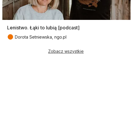
Lenistwo. Łąki to lubią [podcast]
●
Dorota Setniewska, ngo.pl
Zobacz wszystkie