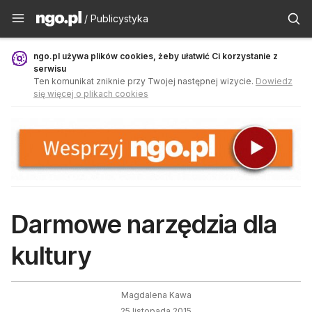
Publicystyka - ngo.pl
/ Publicystyka
ngo.pl używa plików cookies, żeby ułatwić Ci korzystanie z
serwisu
Ten komunikat zniknie przy Twojej następnej wizycie.
Dowiedz
się więcej o plikach cookies
Darmowe narzędzia dla
kultury
Magdalena Kawa
25 listopada 2015