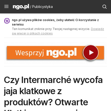
Publicystyka - ngo.pl
/ Publicystyka
ngo.pl używa plików cookies, żeby ułatwić Ci korzystanie z
serwisu
Ten komunikat zniknie przy Twojej następnej wizycie.
Dowiedz
się więcej o plikach cookies
Czy Intermarché wycofa
jaja klatkowe z
produktów? Otwarte