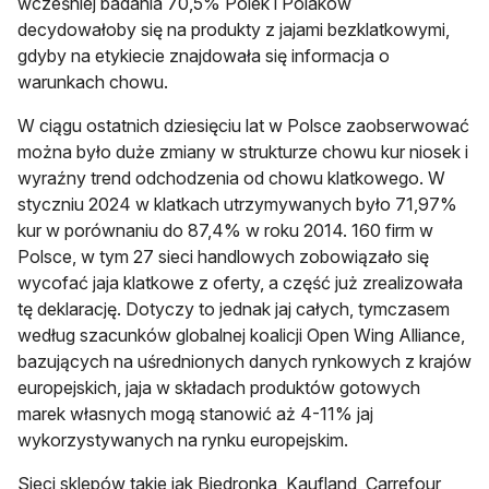
wcześniej badania 70,5% Polek i Polaków
decydowałoby się na produkty z jajami bezklatkowymi,
gdyby na etykiecie znajdowała się informacja o
warunkach chowu.
W ciągu ostatnich dziesięciu lat w Polsce zaobserwować
można było duże zmiany w strukturze chowu kur niosek i
wyraźny trend odchodzenia od chowu klatkowego. W
styczniu 2024 w klatkach utrzymywanych było 71,97%
kur w porównaniu do 87,4% w roku 2014. 160 firm w
Polsce, w tym 27 sieci handlowych zobowiązało się
wycofać jaja klatkowe z oferty, a część już zrealizowała
tę deklarację. Dotyczy to jednak jaj całych, tymczasem
według szacunków globalnej koalicji Open Wing Alliance,
bazujących na uśrednionych danych rynkowych z krajów
europejskich, jaja w składach produktów gotowych
marek własnych mogą stanowić aż 4-11% jaj
wykorzystywanych na rynku europejskim.
Sieci sklepów takie jak Biedronka, Kaufland, Carrefour,