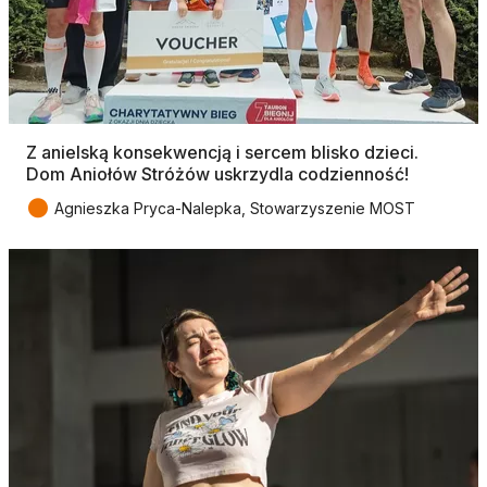
Z anielską konsekwencją i sercem blisko dzieci.
Dom Aniołów Stróżów uskrzydla codzienność!
●
Agnieszka Pryca-Nalepka, Stowarzyszenie MOST