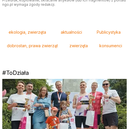
Przedruk, kopiowanie, skracanie artykułów (lub ich fragmentów) z portalu
ngo.pl wymaga zgody redakcji.
Tagi
ekologia, zwierzęta
aktualności
Publicystyka
dobrostan, prawa zwierząt
zwierzęta
konsumenci
#ToDziała