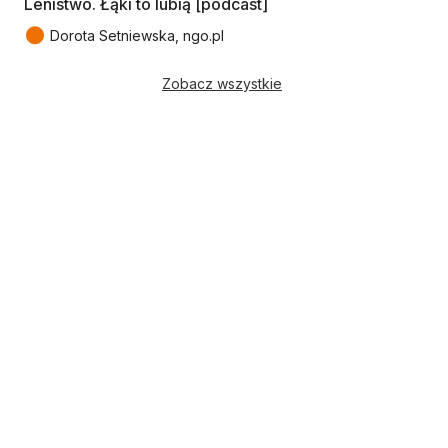
Lenistwo. Łąki to lubią [podcast]
●
Dorota Setniewska, ngo.pl
Zobacz wszystkie