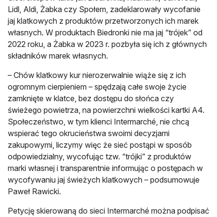
Lidl, Aldi, Żabka czy Społem, zadeklarowały wycofanie
jaj klatkowych z produktów przetworzonych ich marek
własnych. W produktach Biedronki nie ma jaj “trójek” od
2022 roku, a Żabka w 2023 r. pozbyła się ich z głównych
składników marek własnych.
– Chów klatkowy kur nierozerwalnie wiąże się z ich
ogromnym cierpieniem – spędzają całe swoje życie
zamknięte w klatce, bez dostępu do słońca czy
świeżego powietrza, na powierzchni wielkości kartki A4.
Społeczeństwo, w tym klienci Intermarché, nie chcą
wspierać tego okrucieństwa swoimi decyzjami
zakupowymi, liczymy więc że sieć postąpi w sposób
odpowiedzialny, wycofując tzw. “trójki” z produktów
marki własnej i transparentnie informując o postępach w
wycofywaniu jaj świeżych klatkowych – podsumowuje
Paweł Rawicki.
Petycję skierowaną do sieci Intermarché można podpisać