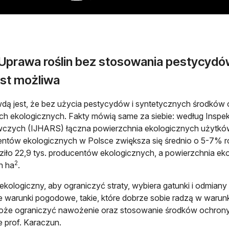
 Uprawa roślin bez stosowania pestycyd
est możliwa
dą jest, że bez użycia pestycydów i syntetycznych środków o
h ekologicznych. Fakty mówią same za siebie: według Inspek
zych (IJHARS) łączna powierzchnia ekologicznych użytków ro
ntów ekologicznych w Polsce zwiększa się średnio o 5-7% ro
iło 22,9 tys. producentów ekologicznych, a powierzchnia ek
2
n ha
.
 ekologiczny, aby ograniczyć straty, wybiera gatunki i odmiany 
 warunki pogodowe, takie, które dobrze sobie radzą w warunk
że ograniczyć nawożenie oraz stosowanie środków ochrony r
e prof. Karaczun.