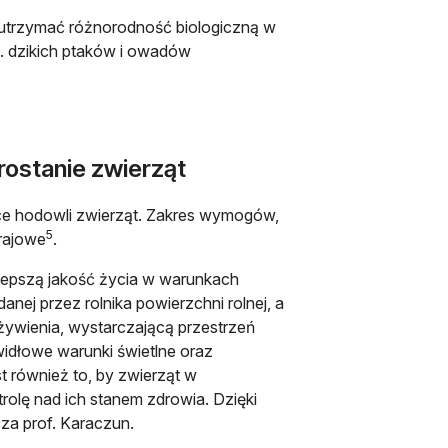
 utrzymać różnorodność biologiczną w
. dzikich ptaków i owadów
rostanie zwierząt
ce hodowli zwierząt. Zakres wymogów,
5
 krajowe
.
jlepszą jakość życia w warunkach
ej przez rolnika powierzchni rolnej, a
żywienia, wystarczającą przestrzeń
idłowe warunki świetlne oraz
st również to, by zwierząt w
trolę nad ich stanem zdrowia. Dzięki
cza prof. Karaczun.