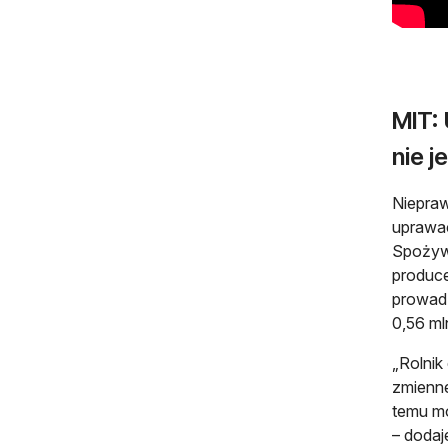
MIT:
nie j
Niepraw
uprawac
Spożywc
produce
prowadz
0,56 ml
„Rolnik
zmienne
temu mo
– dodaj