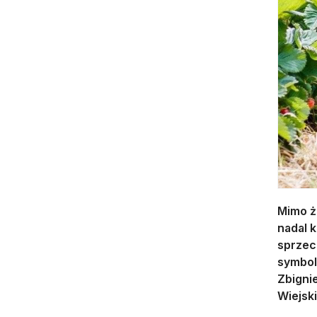
Mimo ż
nadal 
sprzec
symbol
Zbigni
Wiejsk