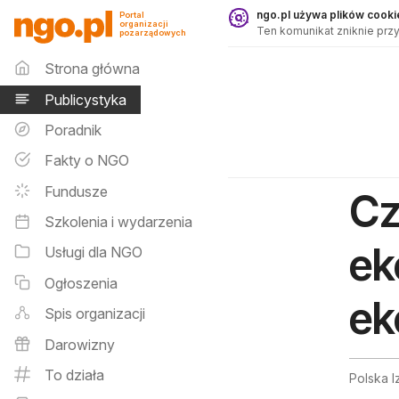
Publicystyka - ngo.pl
ngo.pl używa plików cookie
Portal
organizacji
Ten komunikat zniknie przy
pozarządowych
Menu główne
Strona główna
Publicystyka
Poradnik
Fakty o NGO
Fundusze
Cz
Szkolenia i wydarzenia
ek
Usługi dla NGO
Ogłoszenia
ek
Spis organizacji
Darowizny
To działa
Polska 