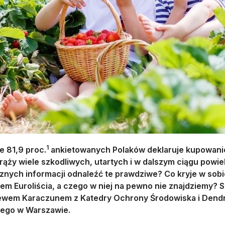
1
e 81,9 proc.
ankietowanych Polaków deklaruje kupowanie 
krąży wiele szkodliwych, utartych i w dalszym ciągu powi
znych informacji odnaleźć te prawdziwe? Co kryje w so
em Euroliścia, a czego w niej na pewno nie znajdziemy? S
ewem Karaczunem z Katedry Ochrony Środowiska i Dendr
iego w Warszawie.