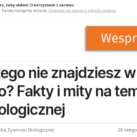
s, żeby ułatwić Ci korzystanie z serwisu
 Twojej następnej wizycie.
Dowiedz się więcej o plikach cookies
ego nie znajdziesz 
o? Fakty i mity na t
ologicznej
Izba Żywności Ekologicznej
29 luteg