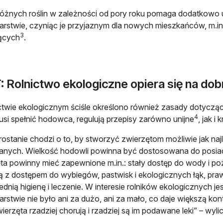
óżnych roślin w zależności od pory roku pomaga dodatkowo
rstwie, czyniąc je przyjaznym dla nowych mieszkańców, m.in
3
ących
.
 Rolnictwo ekologiczne opiera się na dob
ctwie ekologicznym ściśle określono również zasady dotyczą
4
usi spełnić hodowca, regulują przepisy zarówno unijne
, jak i
ostanie chodzi o to, by stworzyć zwierzętom możliwie jak na
nych. Wielkość hodowli powinna być dostosowana do posiadan
ta powinny mieć zapewnione m.in.: stały dostęp do wody i po
 z dostępem do wybiegów, pastwisk i ekologicznych łąk, praw
dnią higienę i leczenie. W interesie rolników ekologicznych je
rstwie nie było ani za dużo, ani za mało, co daje większą kon
ierzęta rzadziej chorują i rzadziej są im podawane leki” – wyli