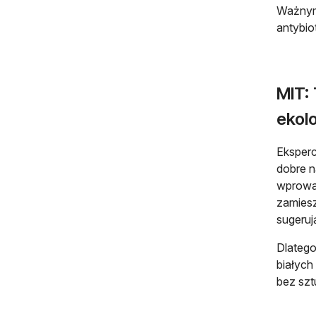
Ważnym 
antybio
MIT:
ekol
Eksperc
dobre n
wprowad
zamiesz
sugeruj
Dlatego
białych
bez sz