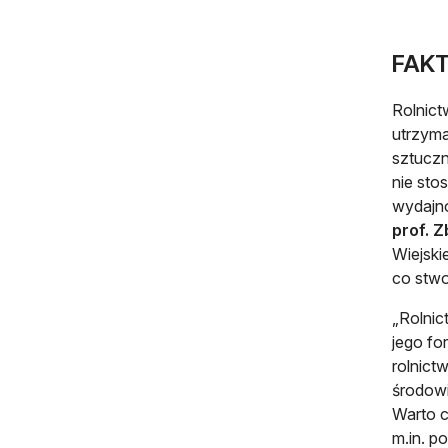
FAKT
Rolnict
utrzyma
sztuczn
nie sto
wydajno
prof. 
Wiejski
co stwo
„Rolnic
jego fo
rolnict
środowi
Warto c
m.in. p