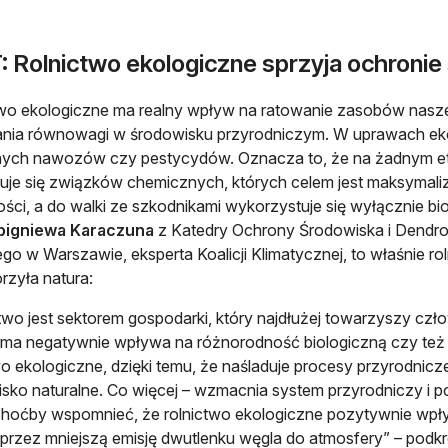
: Rolnictwo ekologiczne sprzyja ochronie
wo ekologiczne ma realny wpływ na ratowanie zasobów naszej 
nia równowagi w środowisku przyrodniczym. W uprawach eko
ych nawozów czy pestycydów. Oznacza to, że na żadnym etap
suje się związków chemicznych, których celem jest maksymali
ści, a do walki ze szkodnikami wykorzystuje się wyłącznie bi
Zbigniewa Karaczuna
z Katedry Ochrony Środowiska i Dendro
ego w Warszawie, eksperta Koalicji Klimatycznej, to właśnie rol
rzyła natura:
two jest sektorem gospodarki, który najdłużej towarzyszy człow
rma negatywnie wpływa na różnorodność biologiczną czy też 
wo ekologiczne, dzięki temu, że naśladuje procesy przyrodnicz
sko naturalne. Co więcej – wzmacnia system przyrodniczy i powo
hoćby wspomnieć, że rolnictwo ekologiczne pozytywnie wpły
oprzez mniejszą emisję dwutlenku węgla do atmosfery” – podkr