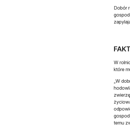
Dobór r
gospoda
zapylaj
FAKT:
W rolni
które m
„W dobr
hodowla
zwierzę
życiową
odpowie
gospoda
temu zw