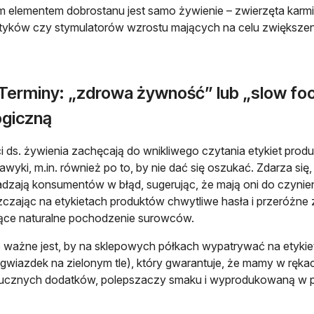
elementem dobrostanu jest samo żywienie – zwierzęta karm
tyków czy stymulatorów wzrostu mających na celu zwiększen
 Terminy: „zdrowa żywność” lub „slow f
ogiczną
i ds. żywienia zachęcają do wnikliwego czytania etykiet prod
awyki, m.in. również po to, by nie dać się oszukać. Zdarza si
zają konsumentów w błąd, sugerując, że mają oni do czynien
czając na etykietach produktów chwytliwe hasła i przeróżne 
ące naturalne pochodzenie surowców.
 ważne jest, by na sklepowych półkach wypatrywać na etykie
 gwiazdek na zielonym tle), który gwarantuje, że mamy w ręka
tucznych dodatków, polepszaczy smaku i wyprodukowaną w p