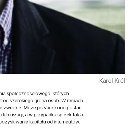
Karol Król
wania społecznościowego, których
at od szerokiego grona osób. W ramach
e zwrotne. Może przybrać ono postać
u lub usługi, a w przypadku spółek także
pozyskiwania kapitału od internautów.