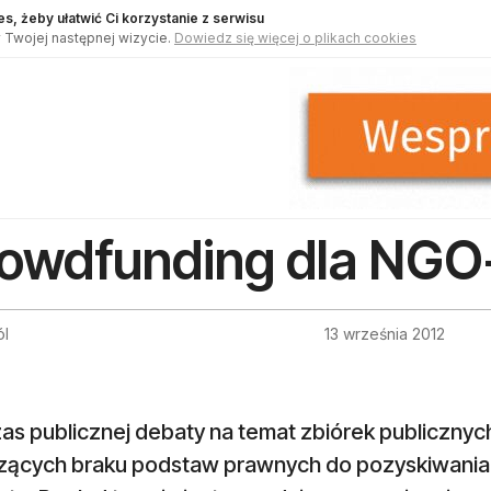
s, żeby ułatwić Ci korzystanie z serwisu
 Twojej następnej wizycie.
Dowiedz się więcej o plikach cookies
owdfunding dla NG
ól
13 września 2012
s publicznej debaty na temat zbiórek publicznych
zących braku podstaw prawnych do pozyskiwania 