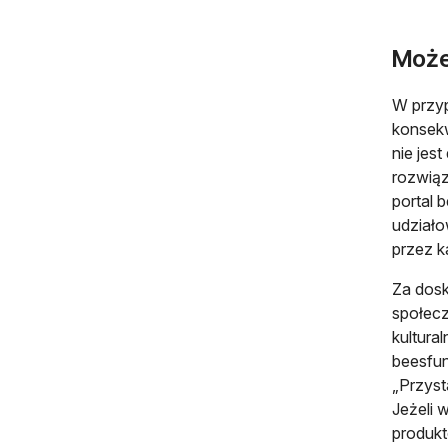
Może
W przyp
konsekw
nie je
rozwiąz
portal 
udziało
przez k
Za dosk
społecz
kultura
beesfun
„Przyst
Jeżeli 
produkt