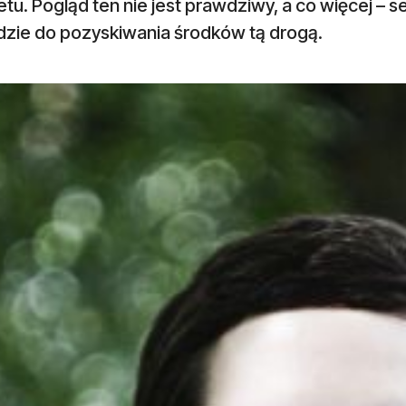
etu. Pogląd ten nie jest prawdziwy, a co więcej 
dzie do pozyskiwania środków tą drogą.