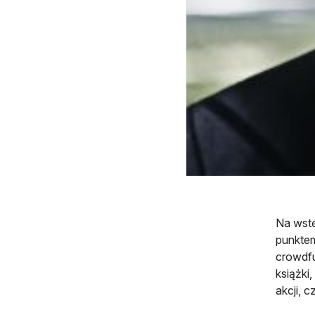
Na wstę
punktem
crowdfu
książki
akcji, 