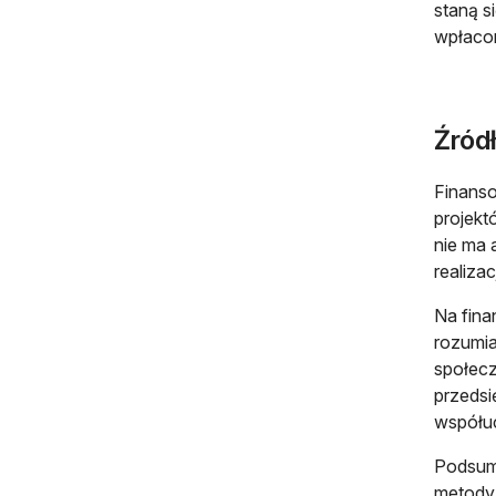
staną s
wpłacon
Źródł
Finanso
projekt
nie ma 
realiza
Na fina
rozumia
społecz
przedsi
współuc
Podsumo
metody 