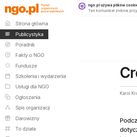
Publicystyka - ngo.pl
ngo.pl używa plików cookie
Portal
organizacji
Ten komunikat zniknie przy
pozarządowych
Menu główne
Strona główna
Publicystyka
Poradnik
Fakty o NGO
Fundusze
Cr
Szkolenia i wydarzenia
Usługi dla NGO
Karol Kr
Ogłoszenia
Spis organizacji
Darowizny
Podcza
To działa
dotyc