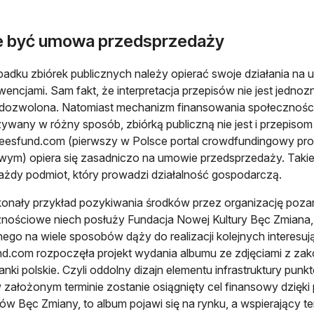
 być umowa przedsprzedaży
adku zbiórek publicznych należy opierać swoje działania na us
encjami. Sam fakt, że interpretacja przepisów nie jest jednoz
st dozwolona. Natomiast mechanizm finansowania społeczno
ywany w różny sposób, zbiórką publiczną nie jest i przepisom 
beesfund.com (pierwszy w Polsce portal crowdfundingowy pr
wym) opiera się zasadniczo na umowie przedsprzedaży. Tak
ażdy podmiot, który prowadzi działalność gospodarczą.
onały przykład pozykiwania środków przez organizację poz
nościowe niech posłuży Fundacja Nowej Kultury Bęc Zmiana, 
lnego na wiele sposobów dąży do realizacji kolejnych interesuj
d.com rozpoczęła projekt wydania albumu ze zdjęciami z z
anki polskie. Czyli oddolny dizajn elementu infrastruktury pun
w założonym terminie zostanie osiągnięty cel finansowy dzięk
ów Bęc Zmiany, to album pojawi się na rynku, a wspierający t