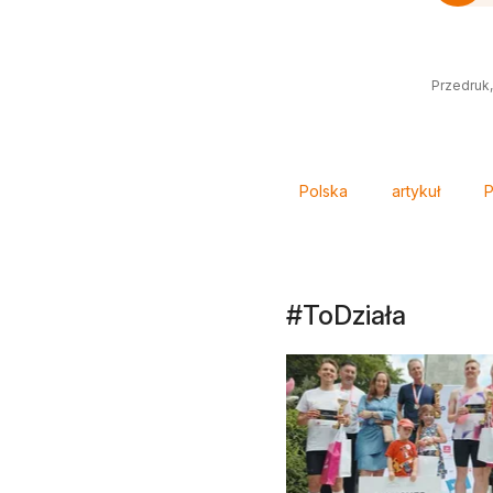
Przedruk,
Tagi
Polska
artykuł
P
#ToDziała