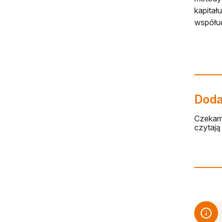
kapitał
współuc
Dodaj
Czekamy
czytają 