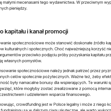
ię małymi mecenasami tego wydawnictwa. W przeciwnym wypa
ych pieniędzy.
o kapitału i kanał promocji
wanie społecznościowe może stanowić doskonałe źródło kapita
ów kulturalnych i społecznych. Choć najważniejszą korzyść ni
argumentów przeciwko podjęciu próby pozyskania kapitału p
cję własnych pomysłów.
nsowanie społecznościowe należy jednak patrzeć przez pryzm
nych celów społecznie pożytecznych. Ważne też, żeby efekte
ność były namacalne bonusy dla wspierających. Te warunki sp
ęwzięć, które mogłyby zostać zrealizowane z pomocą intern
zestnictwem i udzieleniem wsparcia finansowego.
wując, crowdfunding jest w Polsce legalny i może z niego kor
fundraisingu są w dalszym ciągu skuteczne, ale warto wykor