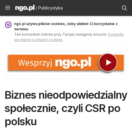
Publicystyka - ngo.pl
/ Publicystyka
ngo.pl używa plików cookies, żeby ułatwić Ci korzystanie z
serwisu
Ten komunikat zniknie przy Twojej następnej wizycie.
Dowiedz
się więcej o plikach cookies
Biznes nieodpowiedzialny
społecznie, czyli CSR po
polsku