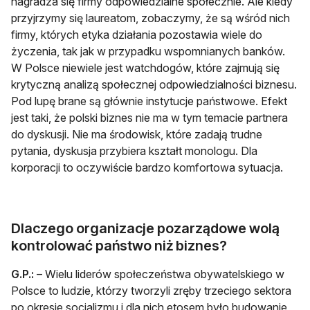
nagradza się firmy odpowiedzialne społecznie. Ale kiedy
przyjrzymy się laureatom, zobaczymy, że są wśród nich
firmy, których etyka działania pozostawia wiele do
życzenia, tak jak w przypadku wspomnianych banków.
W Polsce niewiele jest watchdogów, które zajmują się
krytyczną analizą społecznej odpowiedzialności biznesu.
Pod lupę brane są głównie instytucje państwowe. Efekt
jest taki, że polski biznes nie ma w tym temacie partnera
do dyskusji. Nie ma środowisk, które zadają trudne
pytania, dyskusja przybiera kształt monologu. Dla
korporacji to oczywiście bardzo komfortowa sytuacja.
Dlaczego organizacje pozarządowe wolą
kontrolować państwo niż biznes?
G.P.:
– Wielu liderów społeczeństwa obywatelskiego w
Polsce to ludzie, którzy tworzyli zręby trzeciego sektora
po okresie socjalizmu i dla nich etosem było budowanie