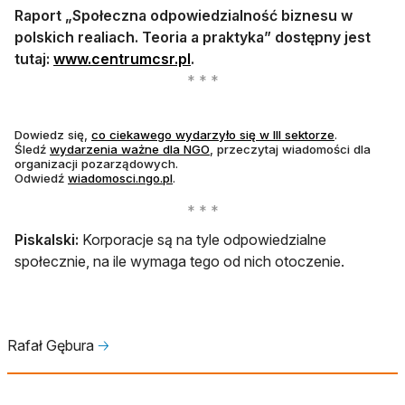
Raport „Społeczna odpowiedzialność biznesu w
polskich realiach. Teoria a
praktyka” dostępny jest
tutaj:
www.centrumcsr.pl
.
otwiera się 
Dowiedz się,
co ciekawego wydarzyło się w III sektorze
.
otwiera się w nowej karcie
Śledź
wydarzenia ważne dla NGO
, przeczytaj wiadomości dla
organizacji pozarządowych.
otwiera się w nowej karcie
Odwiedź
wiadomosci.ngo.pl
.
Piskalski:
Korporacje są na tyle odpowiedzialne
społecznie, na ile wymaga tego od nich otoczenie.
Rafał Gębura
🡢