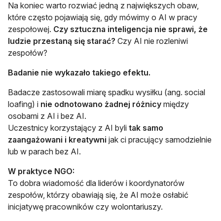
Na koniec warto rozwiać jedną z największych obaw,
które często pojawiają się, gdy mówimy o AI w pracy
zespołowej.
Czy sztuczna inteligencja nie sprawi, że
ludzie przestaną się starać?
Czy AI nie rozleniwi
zespołów?
Badanie nie wykazało takiego efektu.
Badacze zastosowali miarę spadku wysiłku (ang. social
loafing) i
nie odnotowano żadnej różnicy
między
osobami z AI i bez AI.
Uczestnicy korzystający z AI byli
tak samo
zaangażowani i kreatywni
jak ci pracujący samodzielnie
lub w parach bez AI.
W praktyce NGO:
To dobra wiadomość dla liderów i koordynatorów
zespołów, którzy obawiają się, że AI może osłabić
inicjatywę pracowników czy wolontariuszy.