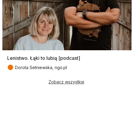
Lenistwo. Łąki to lubią [podcast]
●
Dorota Setniewska, ngo.pl
Zobacz wszystkie