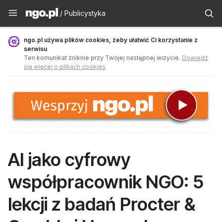
Publicystyka - ngo.pl
/ Publicystyka
ngo.pl używa plików cookies, żeby ułatwić Ci korzystanie z
serwisu
Ten komunikat zniknie przy Twojej następnej wizycie.
Dowiedz
się więcej o plikach cookies
AI jako cyfrowy
współpracownik NGO: 5
lekcji z badań Procter &