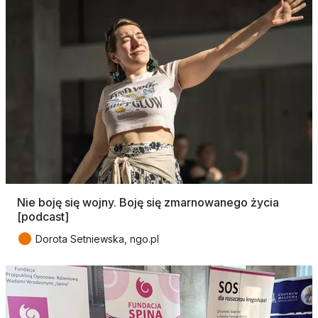
Nie boję się wojny. Boję się zmarnowanego życia
[podcast]
●
Dorota Setniewska, ngo.pl