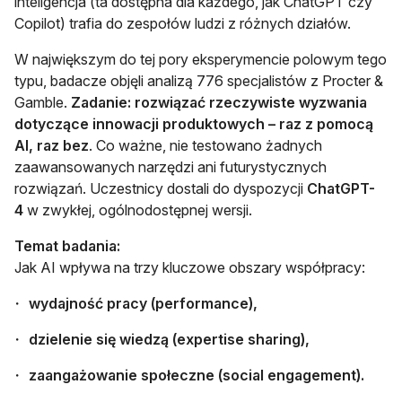
inteligencja (ta dostępna dla każdego, jak ChatGPT czy
Copilot) trafia do zespołów ludzi z różnych działów.
W największym do tej pory eksperymencie polowym tego
typu, badacze objęli analizą 776 specjalistów z Procter &
Gamble.
Zadanie: rozwiązać rzeczywiste wyzwania
dotyczące innowacji produktowych – raz z pomocą
AI, raz bez
. Co ważne, nie testowano żadnych
zaawansowanych narzędzi ani futurystycznych
rozwiązań. Uczestnicy dostali do dyspozycji
ChatGPT-
4
w zwykłej, ogólnodostępnej wersji.
Temat badania:
Jak AI wpływa na trzy kluczowe obszary współpracy:
wydajność pracy (performance),
dzielenie się wiedzą (expertise sharing),
zaangażowanie społeczne (social engagement).