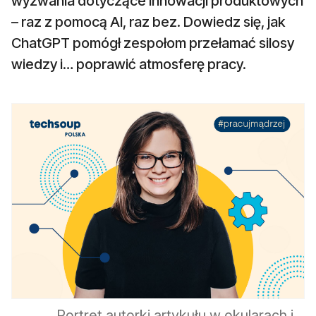
wyzwania dotyczące innowacji produktowych
– raz z pomocą AI, raz bez. Dowiedz się, jak
ChatGPT pomógł zespołom przełamać silosy
wiedzy i… poprawić atmosferę pracy.
Portret autorki artykułu w okularach i