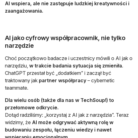
AI wspiera, ale nie zastępuje ludzkiej kreatywności i
zaangażowania.
AI jako cyfrowy współpracownik, nie tylko
narzędzie
Choć początkowo badacze i uczestnicy mówili o AI jak o
narzędziu,
w trakcie badania sytuacja się zmieniła
.
ChatGPT przestał być „dodatkiem” i zaczął być
traktowany jak
partner współpracy
– cybernetic
teammate.
Dla wielu osób (także dla nas w TechSoup!) to
przełomowe odkrycie.
Dotąd radziliśmy: „korzystaj z AI jak z narzędzia”. Teraz
widzimy, że
AI może odgrywać aktywną rolę w
budowaniu zespołu, łączeniu wiedzy i nawet
wspieraniu emocjonalnym
.