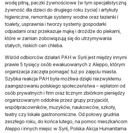
wodę pitną, paczki żywnościowe (w tym specjalistyczną
żywność dla dzieci do drugiego roku życia) i artykuły
higieniczne, remontuje systemy wodne oraz łazienki i
toalety, usprawnia i tworzy systemy gospodarki
odpadami oraz przekazuje mąkę i drożdże do piekarni,
które w zamian zobowiązują się do utrzymywania
stałych, niskich cen chleba.
Wśród odbiorców działań PAH w Syrii jest między innymi
prawie 5 tysięcy osób ewakuowanych z Aleppo, którym
organizacja zaczęła pomagać tuż po zajęciu miasta.
Szybka reakcja PAH była możliwa dzięki niezwykłemu
zaangażowaniu polskiego społeczeństwa – wpłatom od
osób prywatnych i firm oraz licznym zbiórkom pieniędzy
organizowanym oddolnie przez grupy przyjaciół,
współpracowników, muzyków, naukowców, szkoły,
teatry czy lokale gastronomiczne. Od połowy grudnia
zeszłego roku, do końca lutego, na pomoc mieszkańcom
Aleppo i innych miejsc w Syrii, Polska Akcja Humanitarna