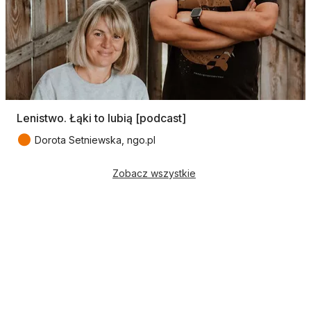
Lenistwo. Łąki to lubią [podcast]
●
Dorota Setniewska, ngo.pl
Zobacz wszystkie