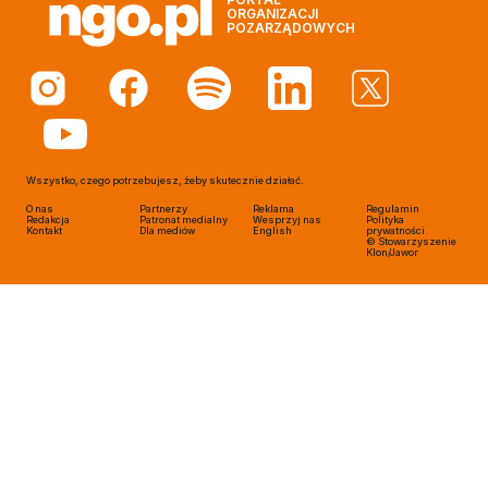
ORGANIZACJI
POZARZĄDOWYCH
Wszystko, czego potrzebujesz, żeby skutecznie działać.
O nas
Partnerzy
Reklama
Regulamin
Redakcja
Patronat medialny
Wesprzyj nas
Polityka
Kontakt
Dla mediów
English
prywatności
© Stowarzyszenie
Klon/Jawor