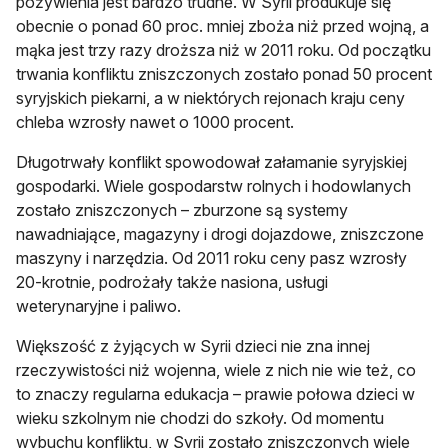
pożywienia jest bardzo trudne. W Syrii produkuje się
obecnie o ponad 60 proc. mniej zboża niż przed wojną, a
mąka jest trzy razy droższa niż w 2011 roku. Od początku
trwania konfliktu zniszczonych zostało ponad 50 procent
syryjskich piekarni, a w niektórych rejonach kraju ceny
chleba wzrosły nawet o 1000 procent.
Długotrwały konflikt spowodował załamanie syryjskiej
gospodarki. Wiele gospodarstw rolnych i hodowlanych
zostało zniszczonych – zburzone są systemy
nawadniające, magazyny i drogi dojazdowe, zniszczone
maszyny i narzędzia. Od 2011 roku ceny pasz wzrosły
20-krotnie, podrożały także nasiona, usługi
weterynaryjne i paliwo.
Większość z żyjących w Syrii dzieci nie zna innej
rzeczywistości niż wojenna, wiele z nich nie wie też, co
to znaczy regularna edukacja – prawie połowa dzieci w
wieku szkolnym nie chodzi do szkoły. Od momentu
wybuchu konfliktu, w Syrii zostało zniszczonych wiele