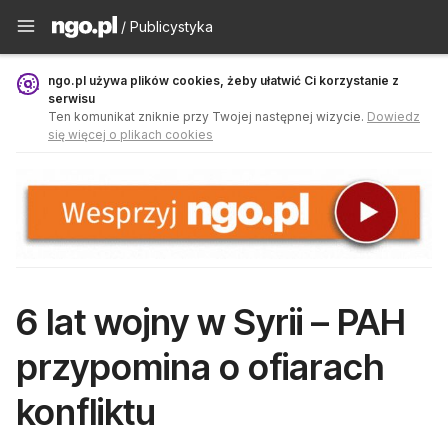
Publicystyka - ngo.pl
/ Publicystyka
ngo.pl używa plików cookies, żeby ułatwić Ci korzystanie z
serwisu
Ten komunikat zniknie przy Twojej następnej wizycie.
Dowiedz
się więcej o plikach cookies
6 lat wojny w Syrii – PAH
przypomina o ofiarach
konfliktu