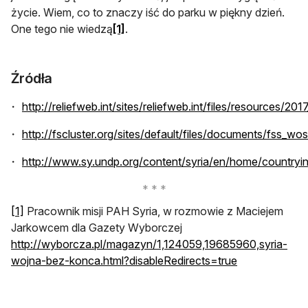
życie. Wiem, co to znaczy iść do parku w piękny dzień.
One tego nie wiedzą
[1]
.
Źródła
http://reliefweb.int/sites/reliefweb.int/files/resources/2
http://fscluster.org/sites/default/files/documents/fss_w
http://www.sy.undp.org/content/syria/en/home/countryin
[1]
Pracownik misji PAH Syria, w rozmowie z Maciejem
Jarkowcem dla Gazety Wyborczej
http://wyborcza.pl/magazyn/1,124059,19685960,syria-
wojna-bez-konca.html?disableRedirects=true