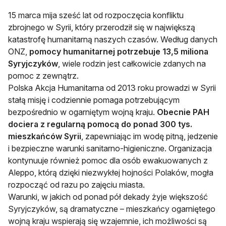
15 marca mija sześć lat od rozpoczęcia konfliktu
zbrojnego w Syrii, który przerodził się w największą
katastrofę humanitarną naszych czasów. Według danych
ONZ,
pomocy humanitarnej potrzebuje 13,5 miliona
Syryjczyków
, wiele rodzin jest całkowicie zdanych na
pomoc z zewnątrz.
Polska Akcja Humanitarna od 2013 roku prowadzi w Syrii
stałą misję i codziennie pomaga potrzebującym
bezpośrednio w ogarniętym wojną kraju.
Obecnie PAH
dociera z regularną pomocą do ponad 300 tys.
mieszkańców Syrii
, zapewniając im wodę pitną, jedzenie
i bezpieczne warunki sanitarno-higieniczne. Organizacja
kontynuuje również pomoc dla osób ewakuowanych z
Aleppo, którą dzięki niezwykłej hojności Polaków, mogła
rozpocząć od razu po zajęciu miasta.
Warunki, w jakich od ponad pół dekady żyje większość
Syryjczyków, są dramatyczne – mieszkańcy ogarniętego
wojną kraju wspierają się wzajemnie, ich możliwości są