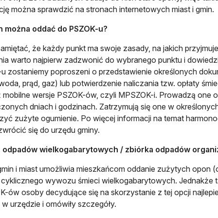
ację można sprawdzić na stronach internetowych miast i gmin.
on można oddać do PSZOK-u?
amiętać, że każdy punkt ma swoje zasady, na jakich przyjmuje 
ia warto najpierw zadzwonić do wybranego punktu i dowiedz
 zostaniemy poproszeni o przedstawienie określonych dokume
woda, prąd, gaz) lub potwierdzenie naliczania tzw. opłaty śmi
 mobilne wersje PSZOK-ów, czyli MPSZOK-i. Prowadzą one od
onych dniach i godzinach. Zatrzymują się one w określonych
zyć zużyte ogumienie. Po więcej informacji na temat harmo
zwrócić się do urzędu gminy.
odpadów wielkogabarytowych / zbiórka odpadów organi
min i miast umożliwia mieszkańcom oddanie zużytych opon (o
cyklicznego wywozu śmieci wielkogabarytowych. Jednakże t
ów osoby decydujące się na skorzystanie z tej opcji najlepi
 w urzędzie i omówiły szczegóły.