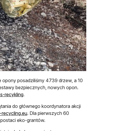
e opony posadziliśmy 4739 drzew, a 10
zestawy bezpiecznych, nowych opon.
otwiera się w nowej karcie
s-recykling
.
ątania do głównego koordynatora akcji
otwiera się w nowej karcie
-recycling.eu
. Dla pierwszych 60
 postaci eko-grantów.