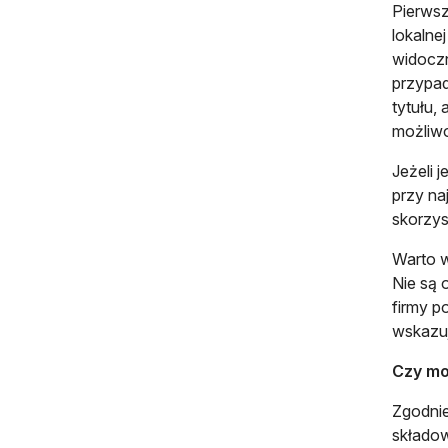
Pierwsz
lokalne
widoczn
przypa
tytułu,
możliwo
Jeżeli 
przy na
skorzys
Warto w
Nie są 
firmy p
wskazuj
Czy mo
Zgodnie
składow