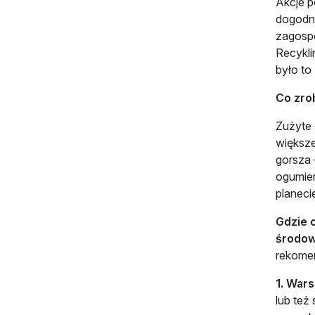
Akcje p
dogodny
zagosp
Recykli
było to
Co zro
Zużyte 
większe
gorsza 
ogumien
planeci
Gdzie 
środow
rekome
1. War
lub też