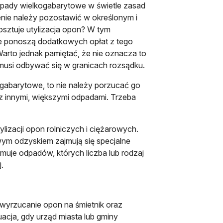
 odpady wielkogabarytowe w świetle zasad
ienie należy pozostawić w określonym i
sztuje utylizacja opon? W tym
e ponoszą dodatkowych opłat z tego
 Warto jednak pamiętać, że nie oznacza to
 musi odbywać się w granicach rozsądku.
i gabarytowe, to nie należy porzucać go
z z innymi, większymi odpadami. Trzeba
izacji opon rolniczych i ciężarowych.
m odzyskiem zajmują się specjalne
muje odpadów, których liczba lub rodzaj
.
, wyrzucanie opon na śmietnik oraz
acja, gdy urząd miasta lub gminy