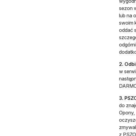
wygodne
sezon w
lub na 
swoim k
oddać s
szczegó
odgórni
dodatk
2. Odb
w serwi
następn
DARMO
3. PSZ
do znaj
Opony, 
oczyszc
zmywaln
z PSZOK