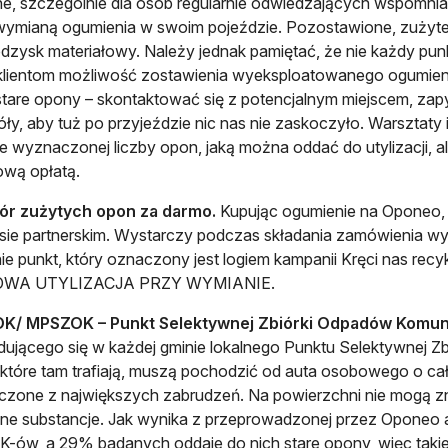
, szczególnie dla osób regularnie odwiedzających wspomni
ymianą ogumienia w swoim pojeździe. Pozostawione, zużyte
odzysk materiałowy. Należy jednak pamiętać, że nie każdy punk
lientom możliwość zostawienia wyeksploatowanego ogumienia
tare opony – skontaktować się z potencjalnym miejscem, zapy
ły, aby tuż po przyjeździe nic nas nie zaskoczyło. Warsztaty 
e wyznaczonej liczby opon, jaką można oddać do utylizacji, 
ową opłatą.
iór zużytych opon za darmo.
Kupując ogumienie na Oponeo,
sie partnerskim. Wystarczy podczas składania zamówienia w
ie punkt, który oznaczony jest logiem kampanii Kręci nas recyk
WA UTYLIZACJA PRZY WYMIANIE.
OK/ MPSZOK – Punkt Selektywnej Zbiórki Odpadów Komun
dującego się w każdej gminie lokalnego Punktu Selektywnej
które tam trafiają, muszą pochodzić od auta osobowego o całk
zone z największych zabrudzeń. Na powierzchni nie mogą zn
e substancje. Jak wynika z przeprowadzonej przez Oponeo 
-ów, a 29% badanych oddaje do nich stare opony, więc takie m