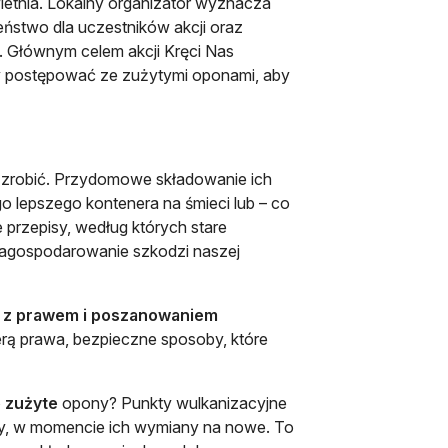
etnia. Lokalny organizator wyznacza
eństwo dla uczestników akcji oraz
 Głównym celem akcji Kręci Nas
eży postępować ze zużytymi oponami, aby
o zrobić. Przydomowe składowanie ich
go lepszego kontenera na śmieci lub – co
e przepisy, według których stare
zagospodarowanie szkodzi naszej
ie z prawem i poszanowaniem
erą prawa, bezpieczne sposoby, które
e zużyte
opony? Punkty wulkanizacyjne
ny, w momencie ich wymiany na nowe. To