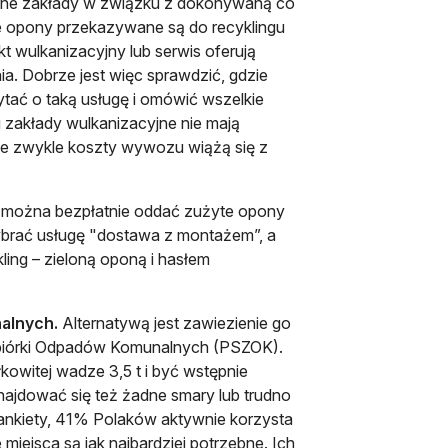
ane zakłady w związku z dokonywaną co
 opony przekazywane są do recyklingu
t wulkanizacyjny lub serwis oferują
. Dobrze jest więc sprawdzić, gdzie
tać o taką usługę i omówić wszelkie
i zakłady wulkanizacyjne nie mają
ale zwykle koszty wywozu wiążą się z
 można bezpłatnie oddać zużyte opony
ybrać usługę "dostawa z montażem”, a
ling – zieloną oponą i hasłem
alnych.
Alternatywą jest zawiezienie go
 Zbiórki Odpadów Komunalnych (PSZOK).
owitej wadze 3,5 t i być wstępnie
ajdować się też żadne smary lub trudno
ankiety, 41% Polaków aktywnie korzysta
iejsca są jak najbardziej potrzebne. Ich