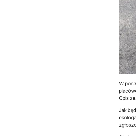
W ponad
placów
Opis ze
Jak będ
ekologa
zgłoszo