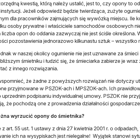
orzędną kwestią, którą należy ustalić, jest to, czy opony to
j instytucji. Jeżeli odpowiedź będzie twierdząca, zużyte ogum
ym dla pracowników zajmujących się wywózką miejscu. Ile ko
dku osoby prywatne i właściciele samochodów osobowych ni
 a liczba opon do oddania zazwyczaj nie jest ściśle określona.
ści pozostawienia jednorazowo kilkunastu sztuk – wszystko
jednak w naszej okolicy ogumienie nie jest uznawane za śmiec
jbliższym śmietniku i łudzić się, że śmieciarka zabierze je wra
tać z innego rozwiązania.
spomnieć, że żadne z powyższych rozwiązań nie dotyczy utyl
one przyjmowane w PSZOK-ach i MPSZOK-ach. Ich prawidłowy
o uprzednim podpisaniu indywidualnej umowy. PSZOK nie przyj
ą, że pochodzą one z prowadzenia działalności gospodarczej
żna wyrzucić opony do śmietnika?
 z art. 55 ust. 1 ustawy z dnia 27 kwietnia 2001 r. o odpadach
anie ich na wysypiskach jest nielegalne! Wyjątek stanowi sytu