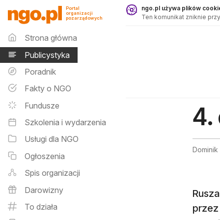
Publicystyka - ngo.pl
ngo.pl używa plików cookie
Portal
organizacji
Ten komunikat zniknie przy
pozarządowych
Menu główne
Strona główna
Publicystyka
Poradnik
Fakty o NGO
Fundusze
4.
Szkolenia i wydarzenia
Usługi dla NGO
Dominik
Ogłoszenia
Spis organizacji
Darowizny
Rusza 
To działa
przez