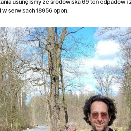
tania usunęliśmy ze środowiska 69 ton odpadów i 
ki w serwisach 18956 opon.