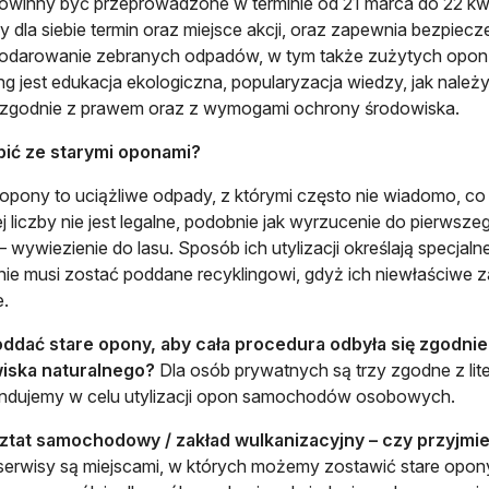
owinny być przeprowadzone w terminie od 21 marca do 22 kwi
 dla siebie termin oraz miejsce akcji, oraz zapewnia bezpiecz
odarowanie zebranych odpadów, w tym także zużytych opon.
ng jest edukacja ekologiczna, popularyzacja wiedzy, jak nal
 zgodnie z prawem oraz z wymogami ochrony środowiska.
bić ze starymi oponami?
opony to uciążliwe odpady, z którymi często nie wiadomo, c
j liczby nie jest legalne, podobnie jak wyrzucenie do pierwsze
– wywiezienie do lasu. Sposób ich utylizacji określają specjaln
ie musi zostać poddane recyklingowi, gdyż ich niewłaściwe 
e.
oddać stare opony, aby cała procedura odbyła się zgodn
iska naturalnego?
Dla osób prywatnych są trzy zgodne z lit
ndujemy w celu utylizacji opon samochodów osobowych.
sztat samochodowy / zakład wulkanizacyjny – czy przyjmi
 serwisy są miejscami, w których możemy zostawić stare opo