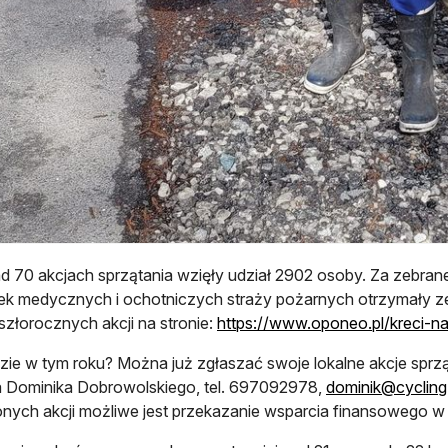
 70 akcjach sprzątania wzięły udział 2902 osoby. Za zebran
ek medycznych i ochotniczych straży pożarnych otrzymały 
szłorocznych akcji na stronie:
https://www.oponeo.pl/kreci-na
zie w tym roku? Można już zgłaszać swoje lokalne akcje sprz
 Dominika Dobrowolskiego, tel. 697092978,
dominik@cycling
nych akcji możliwe jest przekazanie wsparcia finansowego w