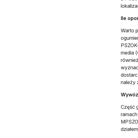
lokaliz
Ile op
Warto p
ogumien
PSZOK-u
media (
również
wyznacz
dostarc
należy 
Wywóz 
Część g
ramach 
MPSZOK-
działem