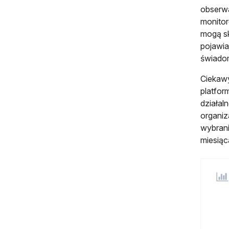
obserwa
monitor
mogą sk
pojawia
świado
Ciekaw
platfor
działal
organiz
wybrani
miesiąc