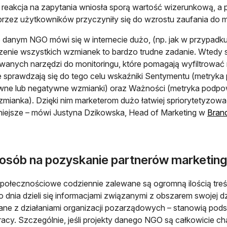
reakcja na zapytania wniosła sporą wartość wizerunkową, a 
przez użytkowników przyczyniły się do wzrostu zaufania do m
 o danym NGO mówi się w internecie dużo, (np. jak w przypadku
enie wszystkich wzmianek to bardzo trudne zadanie. Wtedy s
anych narzędzi do monitoringu, które pomagają wyfiltrować
e sprawdzają się do tego celu wskaźniki Sentymentu (metryka 
ne lub negatywne wzmianki) oraz Ważności (metryka podpow
mianka). Dzięki nim marketerom dużo łatwiej spriorytetyzować
iejsze – mówi Justyna Dzikowska, Head of Marketing w
Bran
posób na pozyskanie partnerów marketi
połecznościowe codziennie zalewane są ogromną ilością treści
 dnia dzieli się informacjami związanymi z obszarem swojej dział
ne z działaniami organizacji pozarządowych – stanowią pod
acy. Szczególnie, jeśli projekty danego NGO są całkowicie c