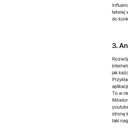
Influen
łatwiej
do konk
3. An
Rozwój 
interne
jak każ
Przykł
aplikac
To w ni
Mówiono
youtube
stronę 
taki na