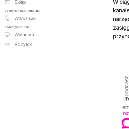
W ciąg
Sklep
kanałe
SERWISY REGIONALNE
Warszawa
narzę
zasięg
NARZĘDZIA NGO.PL
Wpłacam
przyno
Pożytek