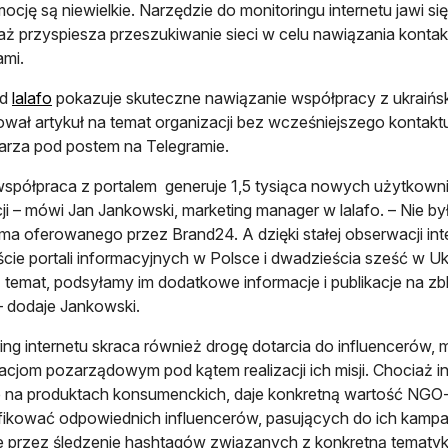
mocję są niewielkie. Narzędzie do monitoringu internetu jawi s
ż przyspiesza przeszukiwanie sieci w celu nawiązania kontak
ami.
otwiera się w nowej karcie
ad
lalafo
pokazuje skuteczne nawiązanie współpracy z ukraińs
ował artykuł na temat organizacji bez wcześniejszego kontaktu
rza pod postem na Telegramie.
współpraca z portalem generuje 1,5 tysiąca nowych użytkownikó
cji – mówi Jan Jankowski, marketing manager w lalafo. – Nie b
ma oferowanego przez Brand24. A dzięki stałej obserwacji inte
cie portali informacyjnych w Polsce i dwadzieścia sześć w U
 temat, podsyłamy im dodatkowe informacje i publikacje na zbl
 – dodaje Jankowski.
ing internetu skraca również drogę dotarcia do influenceró
acjom pozarządowym pod kątem realizacji ich misji. Chociaż in
 na produktach konsumenckich, daje konkretną wartość NGO-s
fikować odpowiednich influencerów, pasujących do ich kampani
 przez śledzenie hashtagów związanych z konkretną tematyką, c