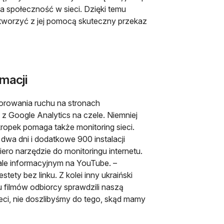
 społeczność w sieci. Dzięki temu
stworzyć z jej pomocą skuteczny przekaz
rmacji
orowania ruchu na stronach
z Google Analytics na czele. Niemniej
kropek pomaga także monitoring sieci.
wa dni i dodatkowe 900 instalacji
iero narzędzie do monitoringu internetu.
le informacyjnym na YouTube. –
ety bez linku. Z kolei inny ukraiński
u filmów odbiorcy sprawdzili naszą
sieci, nie doszlibyśmy do tego, skąd mamy