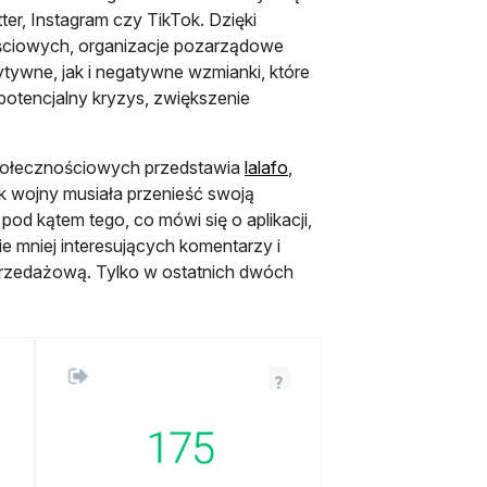
er, Instagram czy TikTok. Dzięki
ościowych, organizacje pozarządowe
ywne, jak i negatywne wzmianki, które
potencjalny kryzys, zwiększenie
otwiera się w nowej karci
społecznościowych przedstawia
lalafo
,
k wojny musiała przenieść swoją
od kątem tego, co mówi się o aplikacji,
ie mniej interesujących komentarzy i
sprzedażową. Tylko w ostatnich dwóch