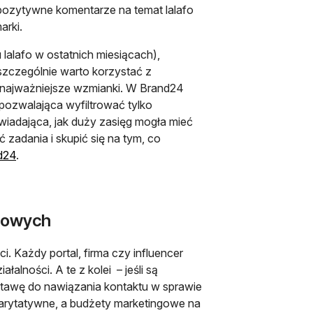
pozytywne komentarze na temat lalafo
arki.
 lalafo w ostatnich miesiącach),
zczególnie warto korzystać z
 najważniejsze wzmianki. W Brand24
pozwalająca wyfiltrować tylko
iadająca, jak duży zasięg mogła mieć
 zadania i skupić się na tym, co
otwiera się w nowej karcie
d24
.
ngowych
. Każdy portal, firma czy influencer
alności. A te z kolei – jeśli są
stawę do nawiązania kontaktu w sprawie
harytatywne, a budżety marketingowe na