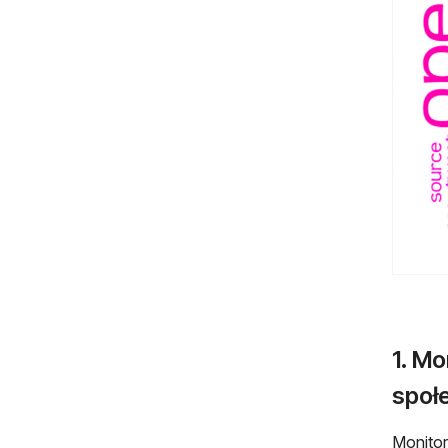
1. M
społ
Monitor