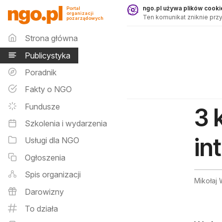
Publicystyka - ngo.pl
ngo.pl używa plików cookie
Portal
organizacji
Ten komunikat zniknie przy
pozarządowych
Menu główne
Strona główna
Publicystyka
Poradnik
Fakty o NGO
Fundusze
3 
Szkolenia i wydarzenia
in
Usługi dla NGO
Ogłoszenia
Spis organizacji
Mikołaj 
Darowizny
To działa