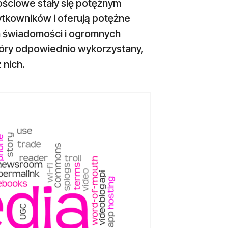
ościowe stały się potężnym
ytkowników i oferują potężne
a świadomości i ogromnych
który odpowiednio wykorzystany,
 nich.