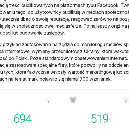
cję treści publikowanych na platformach typu Facebook, Twitt
owaniu tego, co użytkownicy publikują w mediach społeczn
utecznie dbać o swoją reputację, reagować zarówno na pozyt
ją się w społecznościowej mediasferze. To najlepszy oręż na 
mości lub budowanie zasięgów.
y przykład zastosowania narzędzia do monitoringu mediów 
ma internetowej wymiany przedmiotów z Ukrainy, która wskute
ność do Polski. Poza standardowym obserwowaniem internetu p
acja zastosowała specjalne filtry, które pozwoliły na oddzielen
u tych, które faktycznie wniosły wartość marketingową lub 
ach na temat marki pojawiło się niemal 700 wzmianek.