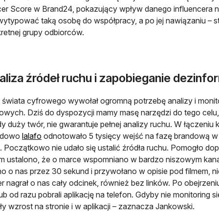
cer Score w Brand24, pokazujący wpływ danego influencera na
 wytypować taką osobę do współpracy, a po jej nawiązaniu – 
retnej grupy odbiorców.
aliza źródeł ruchu i zapobieganie dezinfo
świata cyfrowego wywołał ogromną potrzebę analizy i monit
towych. Dziś do dyspozycji mamy masę narzędzi do tego celu, 
dy duży twór, nie gwarantuje pełnej analizy ruchu. W łączeniu 
otwiera się w nowej karcie
adowo
lalafo
odnotowało 5 tysięcy wejść na fazę brandową w d
ji. Początkowo nie udało się ustalić źródła ruchu. Pomogło dop
m ustalono, że o marce wspomniano w bardzo niszowym kana
 o nas przez 30 sekund i przywołano w opisie pod filmem, niest
r nagrał o nas cały odcinek, również bez linków. Po obejrzeni
lub od razu pobrali aplikację na telefon. Gdyby nie monitoring 
gły wzrost na stronie i w aplikacji – zaznacza Jankowski.