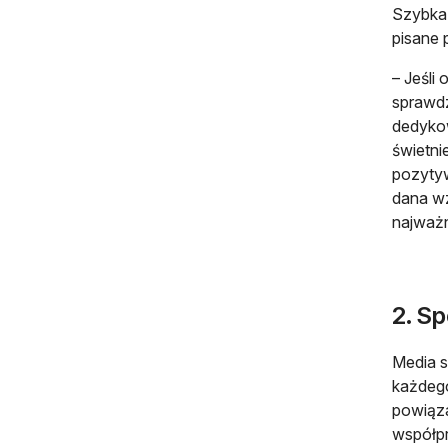
Szybka 
pisane 
– Jeśli
sprawdz
dedykow
świetni
pozytyw
dana wz
najważn
2. S
Media s
każdego
powiąza
współpr