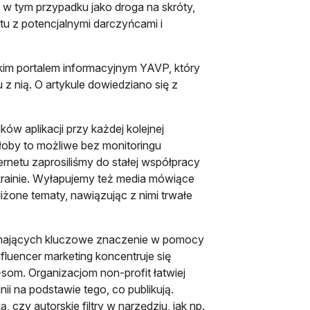
ię w tym przypadku jako droga na skróty,
tu z potencjalnymi darczyńcami i
kim portalem informacyjnym YAVP, który
 z nią. O artykule dowiedziano się z
w aplikacji przy każdej kolejnej
yłoby to możliwe bez monitoringu
rnetu zaprosiliśmy do stałej współpracy
krainie. Wyłapujemy też media mówiące
iżone tematy, nawiązując z nimi trwałe
w, mających kluczowe znaczenie w pomocy
fluencer marketing koncentruje się
om. Organizacjom non-profit łatwiej
i na podstawie tego, co publikują.
zy autorskie filtry w narzędziu, jak np.