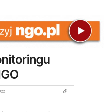
nitoringu
 NGO
022