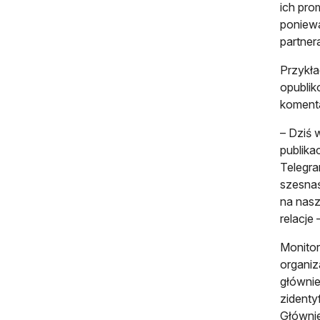
ich pro
poniewa
partner
Przykł
opublik
komenta
– Dziś 
publika
Telegra
szesnaś
na nasz
relacje
Monitor
organiz
głównie
zidenty
Głównie