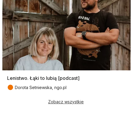
Lenistwo. Łąki to lubią [podcast]
●
Dorota Setniewska, ngo.pl
Zobacz wszystkie