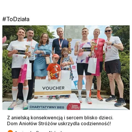
#ToDziała
Z anielską konsekwencją i sercem blisko dzieci.
Dom Aniołów Stróżów uskrzydla codzienność!