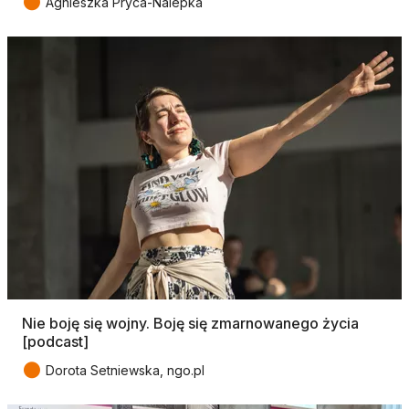
●
Agnieszka Pryca-Nalepka
Nie boję się wojny. Boję się zmarnowanego życia
[podcast]
●
Dorota Setniewska, ngo.pl