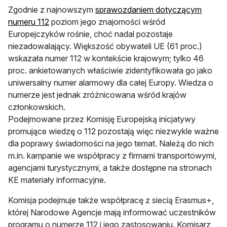
Zgodnie z najnowszym
sprawozdaniem dotyczącym
numeru 112
poziom jego znajomości wśród
Europejczyków rośnie, choć nadal pozostaje
niezadowalający. Większość obywateli UE (61 proc.)
wskazała numer 112 w kontekście krajowym; tylko 46
proc. ankietowanych właściwie zidentyfikowała go jako
uniwersalny numer alarmowy dla całej Europy. Wiedza o
numerze jest jednak zróżnicowana wśród krajów
członkowskich.
Podejmowane przez Komisję Europejską inicjatywy
promujące wiedzę o 112 pozostają więc niezwykle ważne
dla poprawy świadomości na jego temat. Należą do nich
m.in. kampanie we współpracy z firmami transportowymi,
agencjami turystycznymi, a także dostępne na stronach
KE materiały informacyjne.
Komisja podejmuje także współpracę z siecią Erasmus+,
której Narodowe Agencje mają informować uczestników
programu o numerze 112 i jego zastosowaniu. Komisarz